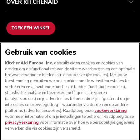
OVER KITCHENAID
ZOEK EEN WINKEL
WE ACCEPTEREN
Gebruik van cookies
KitchenAid Europa, Inc.
gebruikt eigen cookies en cookies van
derden om de functionaliteit van de site te waarborgen en een optimale
browse-ervaring te bieden (strikt noodzakelijke cookies). Met jouw
VOLG ONS
toestemming gebruiken we ook cookies om de websiteprestaties te
verbeteren en aanvullende functies te bieden (functionele cookies),
statistische analyse en bezoekersmetingen uit te voeren
(analysecookies) en je advertenties te tonen die zijn afgestemd op je
interesses en browsegedrag – waaronder via derden en op andere
platforms (advertentiecookies). Raadpleeg onze
cookieverklaring
voor meer informatie of om je instellingen te beheren. Raadpleeg onze
privacyverklaring
voor informatie over hoe we persoonlijke gegevens
verwerken die via cookies zijn verzameld.