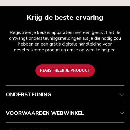
Krijg de beste ervaring
Registreer je keukenapparaten met een gerust hart. Je
ontvangt ondersteuningsmeldingen als je die nodig zou
hebben en een gratis digitale handleiding voor
geselecteerde producten om je op weg te helpen.
REGISTREER JE PRODUCT
Health check
Algemene voorwaarden
Het merk
Zoek een winkel
Klantenservice
Verzending en levering
Onze geschiedenis
ONDERSTEUNING
Je bestelling volgen
Retournering en terugbetaling
Garantie en documenten
Imprint
Veelgestelde vragen
Toegankelijkheidsverklaring
Recupel
ODR
VOORWAARDEN WEBWINKEL