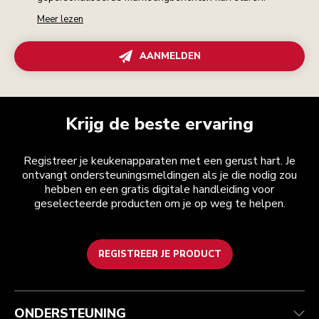
Meer lezen
AANMELDEN
Krijg de beste ervaring
Registreer je keukenapparaten met een gerust hart. Je
ontvangt ondersteuningsmeldingen als je die nodig zou
hebben en een gratis digitale handleiding voor
geselecteerde producten om je op weg te helpen.
REGISTREER JE PRODUCT
Health check
Algemene voorwaarden
Het merk
Zoek een winkel
Klantenservice
Verzending en levering
Onze geschiedenis
ONDERSTEUNING
Je bestelling volgen
Retournering en terugbetaling