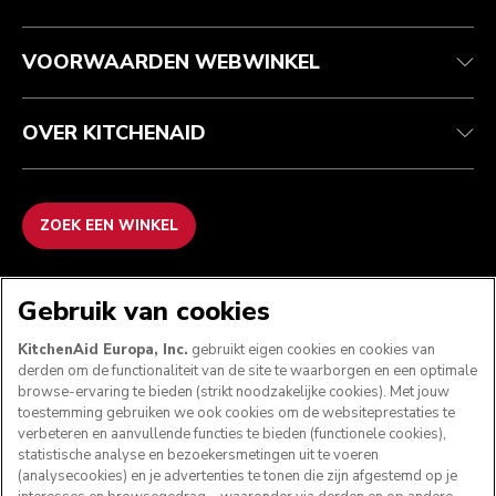
Garantie en documenten
Imprint
Veelgestelde vragen
Toegankelijkheidsverklaring
Recupel
ODR
VOORWAARDEN WEBWINKEL
OVER KITCHENAID
ZOEK EEN WINKEL
WE ACCEPTEREN
Gebruik van cookies
KitchenAid Europa, Inc.
gebruikt eigen cookies en cookies van
derden om de functionaliteit van de site te waarborgen en een optimale
browse-ervaring te bieden (strikt noodzakelijke cookies). Met jouw
VOLG ONS
toestemming gebruiken we ook cookies om de websiteprestaties te
verbeteren en aanvullende functies te bieden (functionele cookies),
statistische analyse en bezoekersmetingen uit te voeren
(analysecookies) en je advertenties te tonen die zijn afgestemd op je