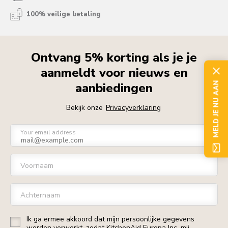
100% veilige betaling
Ontvang 5% korting als je je
aanmeldt voor nieuws en
aanbiedingen
MELD JE NU AAN
Bekijk onze
Privacyverklaring
Your email address
Voornaam
Achternaam
Ik ga ermee akkoord dat mijn persoonlijke gegevens
worden verwerkt, zodat KitchenAid Europa Inc. mij