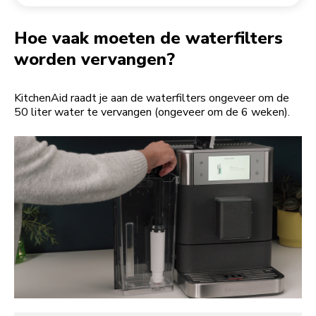
Een bestelling retourneren
Koffiemolen
My Account
Hoe vaak moeten de waterfilters
worden vervangen?
KitchenAid raadt je aan de waterfilters ongeveer om de
50 liter water te vervangen (ongeveer om de 6 weken).