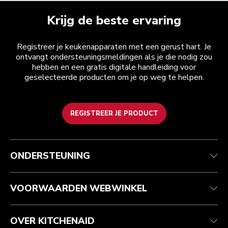
Krijg de beste ervaring
Registreer je keukenapparaten met een gerust hart. Je
ontvangt ondersteuningsmeldingen als je die nodig zou
hebben en een gratis digitale handleiding voor
geselecteerde producten om je op weg te helpen.
REGISTREER JE PRODUCT
Health check
Algemene voorwaarden
Het merk
Zoek een winkel
Klantenservice
Verzending en levering
Onze geschiedenis
ONDERSTEUNING
Je bestelling volgen
Retournering en terugbetaling
Garantie en documenten
Imprint
Veelgestelde vragen
Toegankelijkheidsverklaring
Recupel
ODR
VOORWAARDEN WEBWINKEL
OVER KITCHENAID