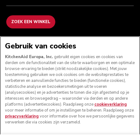
ZOEK EEN WINKEL
WE ACCEPTEREN
Gebruik van cookies
KitchenAid Europa, Inc.
gebruikt eigen cookies en cookies van
derden om de functionaliteit van de site te waarborgen en een optimale
browse-ervaring te bieden (strikt noodzakelijke cookies). Met jouw
VOLG ONS
toestemming gebruiken we ook cookies om de websiteprestaties te
verbeteren en aanvullende functies te bieden (functionele cookies),
statistische analyse en bezoekersmetingen uit te voeren
(analysecookies) en je advertenties te tonen die zijn afgestemd op je
interesses en browsegedrag – waaronder via derden en op andere
platforms (advertentiecookies). Raadpleeg onze
cookieverklaring
voor meer informatie of om je instellingen te beheren. Raadpleeg onze
privacyverklaring
voor informatie over hoe we persoonlijke gegevens
verwerken die via cookies zijn verzameld.