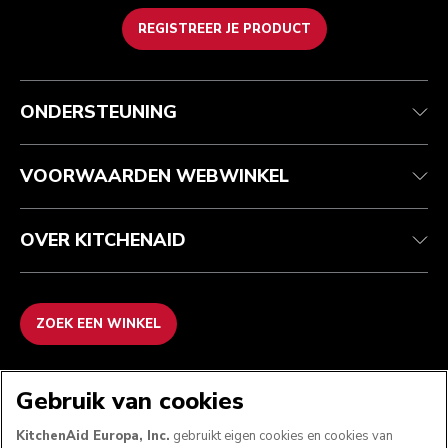
REGISTREER JE PRODUCT
Health check
Algemene voorwaarden
Het merk
Zoek een winkel
Klantenservice
Verzending en levering
Onze geschiedenis
ONDERSTEUNING
Je bestelling volgen
Retournering en terugbetaling
Garantie en documenten
Imprint
Veelgestelde vragen
Toegankelijkheidsverklaring
Recupel
ODR
VOORWAARDEN WEBWINKEL
OVER KITCHENAID
ZOEK EEN WINKEL
WE ACCEPTEREN
Gebruik van cookies
KitchenAid Europa, Inc.
gebruikt eigen cookies en cookies van