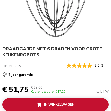
DRAADGARDE MET 6 DRADEN VOOR GROTE
KEUKENROBOTS
5.0
(3)
5KSMBL6W
2 jaar garantie
€ 51,75
€ 69,00
incl. BTW
Kosten besparen
€ 17,25
IN WINKELWAGEN