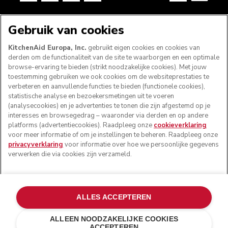
VOLG ONS
Gebruik van cookies
KitchenAid Europa, Inc.
gebruikt eigen cookies en cookies van
derden om de functionaliteit van de site te waarborgen en een optimale
browse-ervaring te bieden (strikt noodzakelijke cookies). Met jouw
toestemming gebruiken we ook cookies om de websiteprestaties te
verbeteren en aanvullende functies te bieden (functionele cookies),
statistische analyse en bezoekersmetingen uit te voeren
(analysecookies) en je advertenties te tonen die zijn afgestemd op je
interesses en browsegedrag – waaronder via derden en op andere
platforms (advertentiecookies). Raadpleeg onze
cookieverklaring
voor meer informatie of om je instellingen te beheren. Raadpleeg onze
© KitchenAid 2026 - Alle rechten voorbehouden.
privacyverklaring
voor informatie over hoe we persoonlijke gegevens
KitchenAid en het design van de keukenrobot zijn
verwerken die via cookies zijn verzameld.
handelsmerken in de Verenigde Staten en andere landen.
Mijn cookies beheren
Privacyverklaring
Cookiebeleid
Andere landen
Online geschillenafhandeling
ALLES ACCEPTEREN
ALLEEN NOODZAKELIJKE COOKIES
ACCEPTEREN