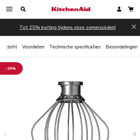
Tot 25% korting tijdens onze zomersolden!
Hi
verzicht
Voordelen
Technische specificaties
Beoordelingen
-25%