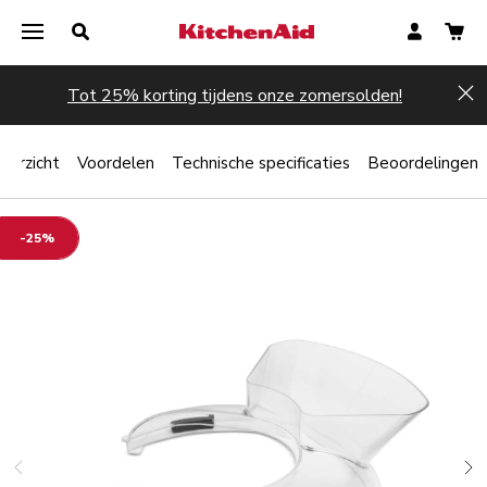
Tot 25% korting tijdens onze zomersolden!
Hi
verzicht
Voordelen
Technische specificaties
Beoordelingen
-25%