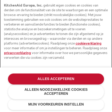
REGISTREER JE PRODUCT
KitchenAid Europa, Inc.
gebruikt eigen cookies en cookies van
derden om de functionaliteit van de site te waarborgen en een optimale
browse-ervaring te bieden (strikt noodzakelijke cookies). Met jouw
Health check
Algemene voorwaarden
Het merk
Zoek een winkel
toestemming gebruiken we ook cookies om de websiteprestaties te
Klantenservice
Verzending en levering
Onze geschiedenis
ONDERSTEUNING
verbeteren en aanvullende functies te bieden (functionele cookies),
Je bestelling volgen
Retournering en terugbetaling
Garantie en documenten
Imprint
statistische analyse en bezoekersmetingen uit te voeren
Veelgestelde vragen
Toegankelijkheidsverklaring
(analysecookies) en je advertenties te tonen die zijn afgestemd op je
Recupel
ODR
interesses en browsegedrag – waaronder via derden en op andere
VOORWAARDEN WEBWINKEL
platforms (advertentiecookies). Raadpleeg onze
cookieverklaring
voor meer informatie of om je instellingen te beheren. Raadpleeg onze
privacyverklaring
voor informatie over hoe we persoonlijke gegevens
OVER KITCHENAID
verwerken die via cookies zijn verzameld.
ZOEK EEN WINKEL
ALLES ACCEPTEREN
ALLEEN NOODZAKELIJKE COOKIES
WE ACCEPTEREN
ACCEPTEREN
€ 69,00
€ 51,75
IN WINKELWAGEN
Kosten besparen
€ 17,25
MIJN VOORKEUREN INSTELLEN