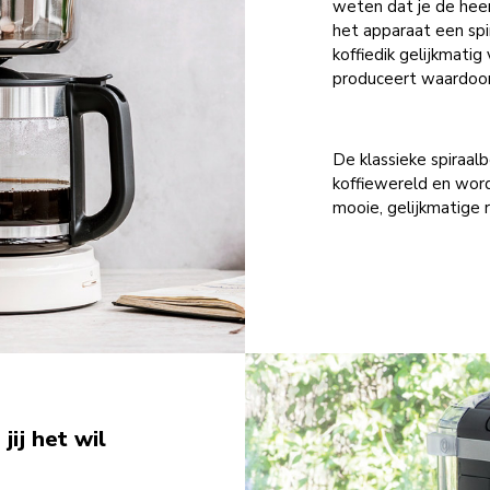
weten dat je de heer
het apparaat een spi
koffiedik gelijkmatig
produceert waardoor 
De klassieke spiraal
koffiewereld en word
mooie, gelijkmatige r
jij het wil