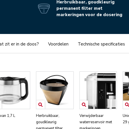
Herbruikbaar, goudkleurig
permanent filter met
markeringen voor de dosering
t zit er in de doos?
Voordelen
Technische specificaties
van 1,7 L
Herbruikbaar,
Verwijderbaar
Uni
goudkleurig
waterreservoir met
29 
permanent filter
markeringen