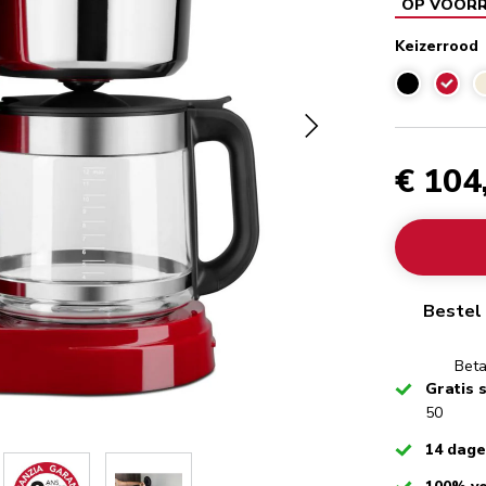
OP VOOR
Keizerrood
Keizer
€ 104
Bestel 
Beta
Checked
Gratis 
50
Checked
14 dag