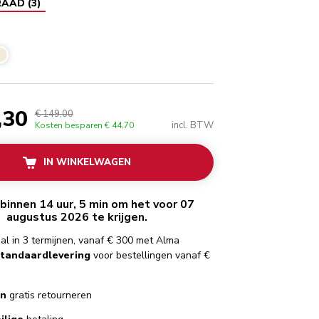
RAAD
(
3
)
rood
,30
€ 149,00
incl. BTW
Kosten besparen
€ 44,70
IN WINKELWAGEN
binnen 14 uur, 5 min om het voor 07
augustus 2026 te krijgen.
al in 3 termijnen, vanaf € 300 met Alma
standaardlevering
voor bestellingen vanaf €
en
gratis retourneren