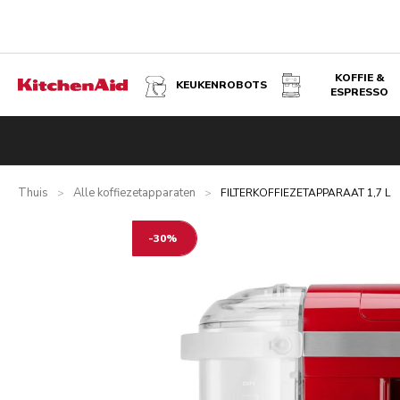
KOFFIE &
KEUKENROBOTS
ESPRESSO
FILTERKOFFIEZETAPPARAAT 1,7 L - KEIZERROOD
Overzicht
Wat zit er in de doos?
Voordelen
Technische s
Thuis
Alle koffiezetapparaten
>
>
FILTERKOFFIEZETAPPARAAT 1,7 L
-30%