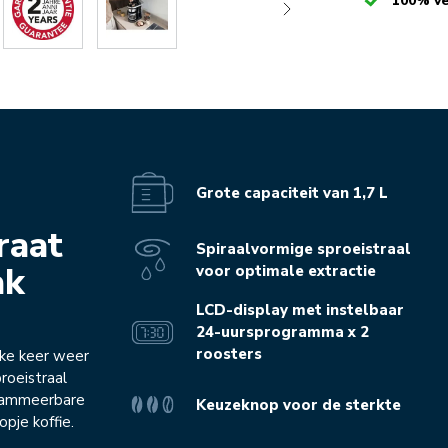
Checked
100% ve
Grote capaciteit van 1,7 L
raat
Spiraalvormige sproeistraal
ak
voor optimale extractie
LCD-display met instelbaar
24-uursprogramma x 2
roosters
lke keer weer
proeistraal
grammeerbare
Keuzeknop voor de sterkte
pje koffie.