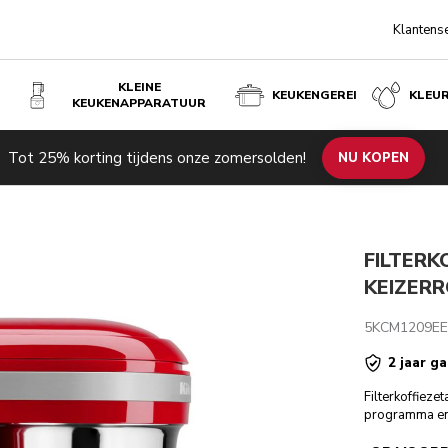
Klantens
KLEINE
KEUKENGEREI
KLEU
KEUKENAPPARATUUR
Tot 25% korting tijdens onze zomersolden!
pecificaties
Beoordelingen
NU KOPEN
FILTERK
KEIZER
5KCM1209E
2 jaar ga
Filterkoffieze
programma en