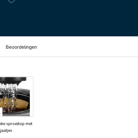
Beoordelingen
eke sproeikop met
gaatjes