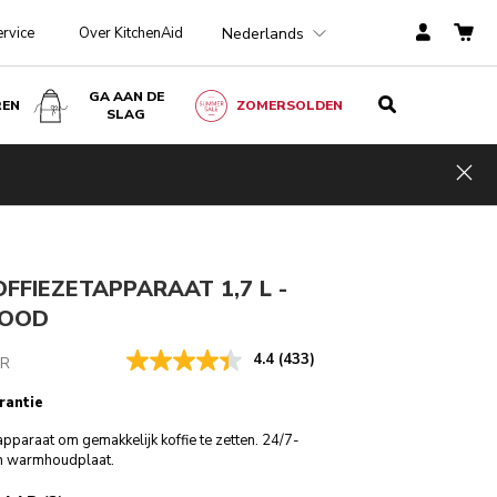
Nederlands
ervice
Over KitchenAid
GA AAN DE
REN
ZOMERSOLDEN
SLAG
Keizerrood
€ 149,00
IN WINKELWAGEN
€ 104,30
Kosten
Hid
incl. BTW
besparen
€ 44,70
OFFIEZETAPPARAAT 1,7 L -
ROOD
4.4
(433)
ER
rantie
tapparaat om gemakkelijk koffie te zetten. 24/7-
 warmhoudplaat.