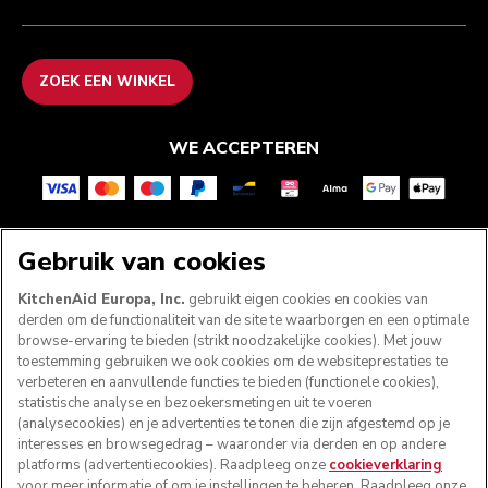
ZOEK EEN WINKEL
WE ACCEPTEREN
VOLG ONS
Gebruik van cookies
KitchenAid Europa, Inc.
gebruikt eigen cookies en cookies van
derden om de functionaliteit van de site te waarborgen en een optimale
browse-ervaring te bieden (strikt noodzakelijke cookies). Met jouw
toestemming gebruiken we ook cookies om de websiteprestaties te
verbeteren en aanvullende functies te bieden (functionele cookies),
statistische analyse en bezoekersmetingen uit te voeren
(analysecookies) en je advertenties te tonen die zijn afgestemd op je
interesses en browsegedrag – waaronder via derden en op andere
platforms (advertentiecookies). Raadpleeg onze
cookieverklaring
voor meer informatie of om je instellingen te beheren. Raadpleeg onze