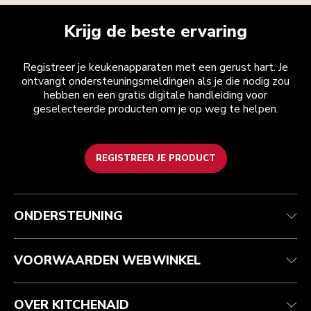
Krijg de beste ervaring
Registreer je keukenapparaten met een gerust hart. Je
ontvangt ondersteuningsmeldingen als je die nodig zou
hebben en een gratis digitale handleiding voor
geselecteerde producten om je op weg te helpen.
REGISTREER JE PRODUCT
Health check
Algemene voorwaarden
Het merk
Zoek een winkel
Klantenservice
Verzending en levering
Onze geschiedenis
ONDERSTEUNING
Je bestelling volgen
Retournering en terugbetaling
Garantie en documenten
Imprint
Veelgestelde vragen
Toegankelijkheidsverklaring
Recupel
ODR
VOORWAARDEN WEBWINKEL
OVER KITCHENAID