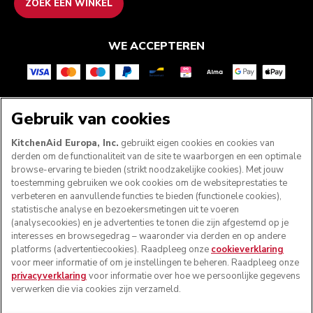
ZOEK EEN WINKEL
WE ACCEPTEREN
VOLG ONS
Gebruik van cookies
KitchenAid Europa, Inc.
gebruikt eigen cookies en cookies van
derden om de functionaliteit van de site te waarborgen en een optimale
browse-ervaring te bieden (strikt noodzakelijke cookies). Met jouw
toestemming gebruiken we ook cookies om de websiteprestaties te
verbeteren en aanvullende functies te bieden (functionele cookies),
statistische analyse en bezoekersmetingen uit te voeren
(analysecookies) en je advertenties te tonen die zijn afgestemd op je
interesses en browsegedrag – waaronder via derden en op andere
platforms (advertentiecookies). Raadpleeg onze
cookieverklaring
voor meer informatie of om je instellingen te beheren. Raadpleeg onze
© KitchenAid 2026 - Alle rechten voorbehouden.
privacyverklaring
voor informatie over hoe we persoonlijke gegevens
KitchenAid en het design van de keukenrobot zijn
verwerken die via cookies zijn verzameld.
handelsmerken in de Verenigde Staten en andere landen.