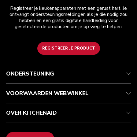
Registreer je keukenapparaten met een gerust hart. Je
ontvangt ondersteuningsmeldingen als je die nodig zou
hebben en een gratis digitale handleiding voor
geselecteerde producten om je op weg te helpen.
REGISTREER JE PRODUCT
Health check
Algemene voorwaarden
Het merk
Zoek een winkel
Klantenservice
Verzending en levering
Onze geschiedenis
ONDERSTEUNING
Je bestelling volgen
Retournering en terugbetaling
Garantie en documenten
Imprint
Veelgestelde vragen
Toegankelijkheidsverklaring
Recupel
ODR
VOORWAARDEN WEBWINKEL
OVER KITCHENAID