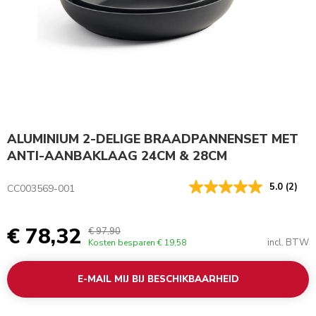
ALUMINIUM 2-DELIGE BRAADPANNENSET MET
ANTI-AANBAKLAAG 24CM & 28CM
5.0
(2)
CC003569-001
€ 78,32
€ 97,90
incl. BTW
Kosten besparen
€ 19,58
E-MAIL MIJ BIJ BESCHIKBAARHEID