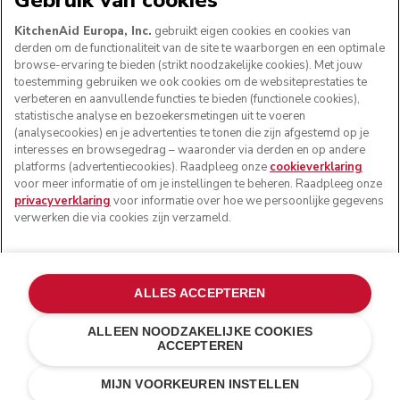
Gebruik van cookies
KitchenAid Europa, Inc.
gebruikt eigen cookies en cookies van
derden om de functionaliteit van de site te waarborgen en een optimale
browse-ervaring te bieden (strikt noodzakelijke cookies). Met jouw
toestemming gebruiken we ook cookies om de websiteprestaties te
verbeteren en aanvullende functies te bieden (functionele cookies),
statistische analyse en bezoekersmetingen uit te voeren
(analysecookies) en je advertenties te tonen die zijn afgestemd op je
interesses en browsegedrag – waaronder via derden en op andere
platforms (advertentiecookies). Raadpleeg onze
cookieverklaring
voor meer informatie of om je instellingen te beheren. Raadpleeg onze
© KitchenAid 2026 - Alle rechten voorbehouden.
privacyverklaring
voor informatie over hoe we persoonlijke gegevens
KitchenAid en het design van de keukenrobot zijn
verwerken die via cookies zijn verzameld.
handelsmerken in de Verenigde Staten en andere landen.
Mijn cookies beheren
Privacyverklaring
Cookiebeleid
ALLES ACCEPTEREN
Andere landen
Online geschillenafhandeling
ALLEEN NOODZAKELIJKE COOKIES
ACCEPTEREN
€ 190,00
€ 152,00
IN WINKELWAGEN
Kosten besparen
€ 38,00
MIJN VOORKEUREN INSTELLEN