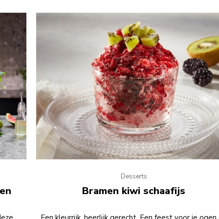
Desserts
oen
Bramen kiwi schaafijs
deze
Een kleurrijk, heerlijk gerecht. Een feest voor je ogen