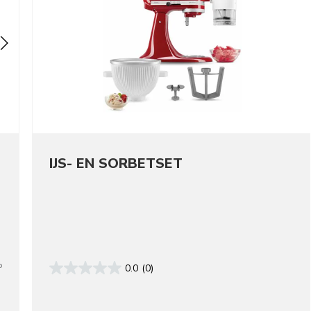
IJS- EN SORBETSET
P
0.0
(0)
lors