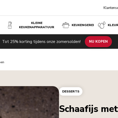
Klantens
KLEINE
KEUKENGEREI
KLEU
KEUKENAPPARATUUR
Tot 25% korting tijdens onze zomersolden!
NU KOPEN
oen
DESSERTS
Schaafijs me