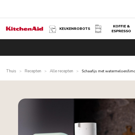
KOFFIE &
KEUKENROBOTS
ESPRESSO
Thuis
Recepten
Alle recepten
>
>
>
Schaafijs met watermeloen/lim