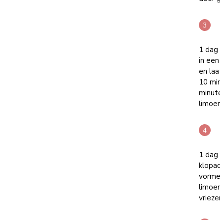
1 dag
in een
en laa
10 mi
minute
limoen
1 dag
klopac
vorme
limoen
vriezer