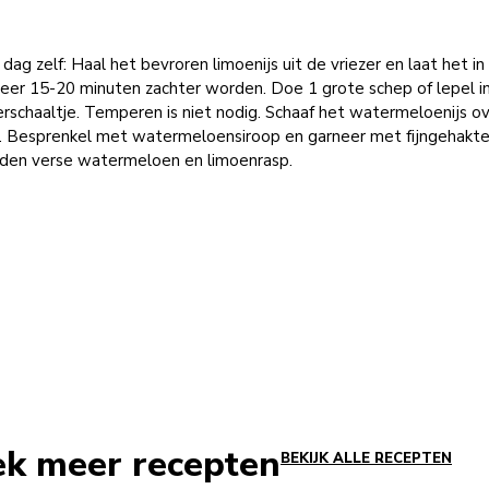
dag zelf: Haal het bevroren limoenijs uit de vriezer en laat het in
eer 15-20 minuten zachter worden. Doe 1 grote schep of lepel in
rschaaltje. Temperen is niet nodig. Schaaf het watermeloenijs o
s. Besprenkel met watermeloensiroop en garneer met fijngehakte
den verse watermeloen en limoenrasp.
ek meer recepten
BEKIJK ALLE RECEPTEN