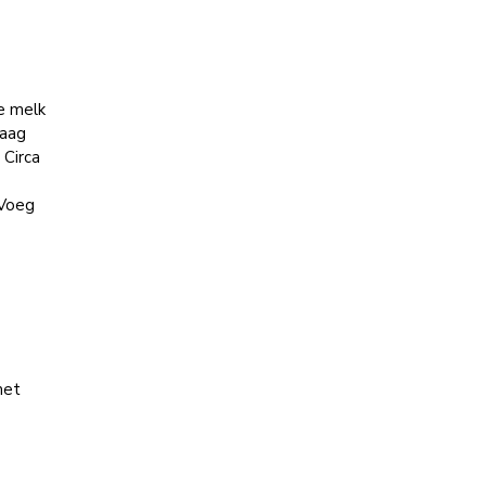
e melk
laag
 Circa
 Voeg
t
met