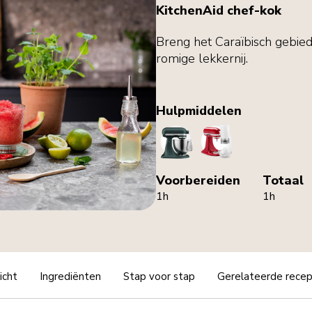
KitchenAid chef-kok
Breng het Caraïbisch gebied 
romige lekkernij.
Hulpmiddelen
StandMixer
IceShaver
Voorbereiden
Totaal
1h
1h
icht
Ingrediënten
Stap voor stap
Gerelateerde rece