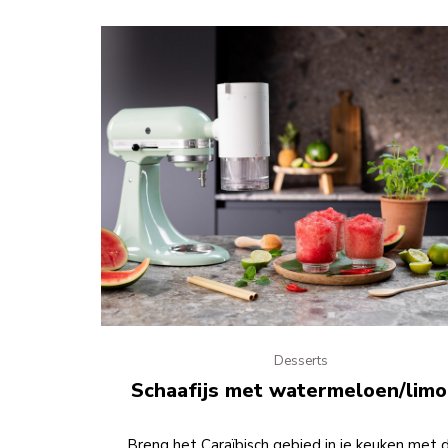
Desserts
Schaafijs met watermeloen/lim
Breng het Caraïbisch gebied in je keuken met 