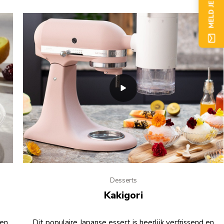
MELD JE NU AAN
Desserts
Kakigori
 en
Dit populaire Japanse essert is heerlijk verfrissend en