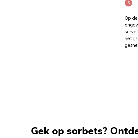
Op de 
ongev
servee
het ij
gesne
Gek op sorbets? Ontd