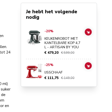
Je hebt het volgende
nodig
Go to
KEUKENROBOT MET KANTELBARE KOP 4,7 L - ART
-20%
ADD TO CAR
een
KEUKENROBOT MET
KANTELBARE KOP 4,7
len.
L - ARTISAN BY YOU
tot 24
€ 479,20
€ 599,00
Go to
IJSSCHAAF
details page
-25%
ADD TO CAR
IJSSCHAAF
€ 111,75
€ 149,00
0 ml)
 suiker
n de
 om
oor en