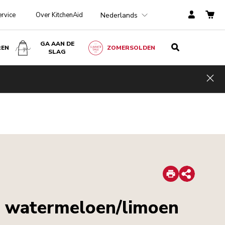
Nederlands
ervice
Over KitchenAid
GA AAN DE
REN
ZOMERSOLDEN
SLAG
Hid
Print
Share
t watermeloen/limoen