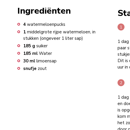
Ingrediënten
St
4
watermeloenpucks
1
middelgrote rijpe watermeloen, in
stukken (ongeveer 1 liter sap)
1 dag 
185
g
suiker
paar s
185
ml
Water
stukj
Dit is
30
ml
limoensap
uur in
snufje
zout
1 dag
en doe
is opg
kom m
het zo
door g