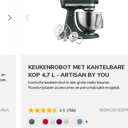
KEUKENROBOT MET KANTELBARE
KOP 4,7 L - ARTISAN BY YOU
s en
pen.
Iconische keukenrobot in een grote reeks kleuren.
Roestvrijstalen accessoires en personalisatie mogelijk.
MSIA
5KSM193ADEP
4.5
(766)
Display more co