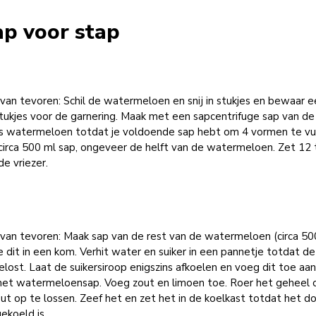
ap voor stap
van tevoren: Schil de watermeloen en snij in stukjes en bewaar 
tukjes voor de garnering. Maak met een sapcentrifuge sap van de
es watermeloen totdat je voldoende sap hebt om 4 vormen te vul
 circa 500 ml sap, ongeveer de helft van de watermeloen. Zet 12 
 de vriezer.
 van tevoren: Maak sap van de rest van de watermeloen (circa 50
 dit in een kom. Verhit water en suiker in een pannetje totdat de
elost. Laat de suikersiroop enigszins afkoelen en voeg dit toe aa
et watermeloensap. Voeg zout en limoen toe. Roer het geheel
ut op te lossen. Zeef het en zet het in de koelkast totdat het d
ekoeld is.