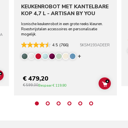
KEUKENROBOT MET KANTELBARE
KOP 4,7 L - ARTISAN BY YOU
Iconische keukenrobot in een grote reeks kleuren.
Roestvrijstalen accessoires en personalisatie
mogelijk.
TA
5KSM193ADEER
4.5
(766)
Display more color
+
€ 479,20
ADD TO CART
+
€ 599,00
ADD TO C
Bespaar
€ 119,80