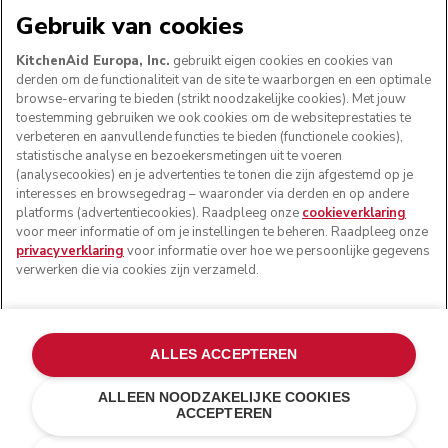
WE ACCEPTEREN
Gebruik van cookies
KitchenAid Europa, Inc.
gebruikt eigen cookies en cookies van
derden om de functionaliteit van de site te waarborgen en een optimale
browse-ervaring te bieden (strikt noodzakelijke cookies). Met jouw
VOLG ONS
toestemming gebruiken we ook cookies om de websiteprestaties te
verbeteren en aanvullende functies te bieden (functionele cookies),
statistische analyse en bezoekersmetingen uit te voeren
(analysecookies) en je advertenties te tonen die zijn afgestemd op je
interesses en browsegedrag – waaronder via derden en op andere
platforms (advertentiecookies). Raadpleeg onze
cookieverklaring
voor meer informatie of om je instellingen te beheren. Raadpleeg onze
privacyverklaring
voor informatie over hoe we persoonlijke gegevens
verwerken die via cookies zijn verzameld.
© KitchenAid 2026 - Alle rechten voorbehouden.
ALLES ACCEPTEREN
KitchenAid en het design van de keukenrobot zijn
handelsmerken in de Verenigde Staten en andere landen.
ALLEEN NOODZAKELIJKE COOKIES
ACCEPTEREN
Mijn cookies beheren
Privacyverklaring
Cookiebeleid
Andere landen
Online geschillenafhandeling