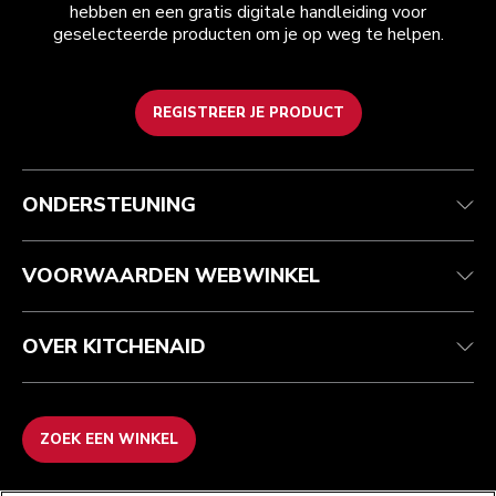
hebben en een gratis digitale handleiding voor
geselecteerde producten om je op weg te helpen.
REGISTREER JE PRODUCT
Health check
Algemene voorwaarden
Het merk
Zoek een winkel
Klantenservice
Verzending en levering
Onze geschiedenis
ONDERSTEUNING
Je bestelling volgen
Retournering en terugbetaling
Garantie en documenten
Imprint
Veelgestelde vragen
Toegankelijkheidsverklaring
Recupel
ODR
VOORWAARDEN WEBWINKEL
OVER KITCHENAID
ZOEK EEN WINKEL