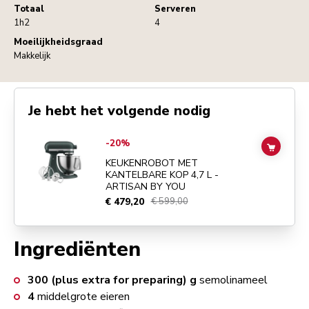
Totaal
Serveren
1h2
4
Moeilijkheidsgraad
Makkelijk
Je hebt het volgende nodig
Go to
KEUKENROBOT MET KANTELBARE KOP 4,7 L - ARTISAN BY 
-20%
ADD TO
KEUKENROBOT MET
KANTELBARE KOP 4,7 L -
ARTISAN BY YOU
€ 479,20
€ 599,00
Ingrediënten
300 (plus extra for preparing)
g
semolinameel
4
middelgrote eieren