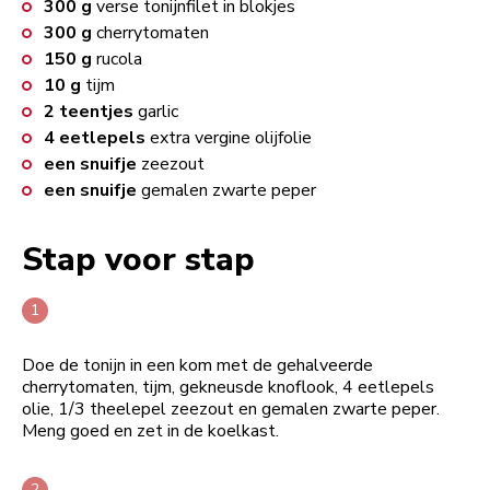
300
g
verse tonijnfilet in blokjes
300
g
cherrytomaten
150
g
rucola
10
g
tijm
2
teentjes
garlic
4
eetlepels
extra vergine olijfolie
een snuifje
zeezout
een snuifje
gemalen zwarte peper
Stap voor stap
Doe de tonijn in een kom met de gehalveerde
cherrytomaten, tijm, gekneusde knoflook, 4 eetlepels
olie, 1/3 theelepel zeezout en gemalen zwarte peper.
Meng goed en zet in de koelkast.