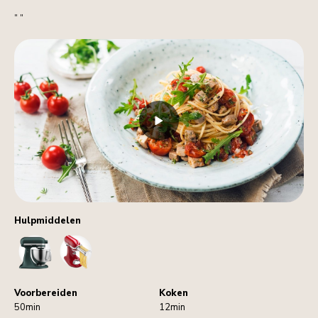
" "
Hulpmiddelen
StandMixer
PastaCutters
Voorbereiden
Koken
50min
12min