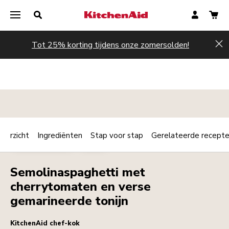
Tot 25% korting tijdens onze zomersolden!
Hi
verzicht
Ingrediënten
Stap voor stap
Gerelateerde recept
Print
HOOFDGERECHT
PASTA
Share
Semolinaspaghetti met
cherrytomaten en verse
gemarineerde tonijn
KitchenAid chef-kok