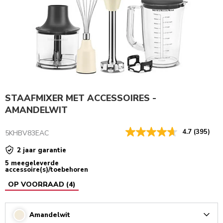
STAAFMIXER MET ACCESSOIRES -
AMANDELWIT
4.7
(395)
5KHBV83EAC
2 jaar garantie
5 meegeleverde
accessoire(s)/toebehoren
OP VOORRAAD
(
4
)
Amandelwit
Arrow