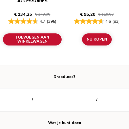
ACCESSOIRES
€ 134,25
€ 95,20
€ 179,00
€ 119,00
4.7
(395)
4.6
(83)
TOEVOEGEN AAN
NU KOPEN
WINKELWAGEN
Draadloos?
/
/
Wat je kunt doen