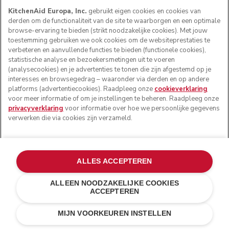
KitchenAid Europa, Inc.
gebruikt eigen cookies en cookies van
derden om de functionaliteit van de site te waarborgen en een optimale
browse-ervaring te bieden (strikt noodzakelijke cookies). Met jouw
toestemming gebruiken we ook cookies om de websiteprestaties te
verbeteren en aanvullende functies te bieden (functionele cookies),
statistische analyse en bezoekersmetingen uit te voeren
(analysecookies) en je advertenties te tonen die zijn afgestemd op je
interesses en browsegedrag – waaronder via derden en op andere
platforms (advertentiecookies). Raadpleeg onze
cookieverklaring
voor meer informatie of om je instellingen te beheren. Raadpleeg onze
privacyverklaring
voor informatie over hoe we persoonlijke gegevens
verwerken die via cookies zijn verzameld.
ALLES ACCEPTEREN
ALLEEN NOODZAKELIJKE COOKIES
ACCEPTEREN
Amandelwit
€ 179,00
IN WINKELWAGEN
€ 134,25
MIJN VOORKEUREN INSTELLEN
Kosten besparen
€ 44,75