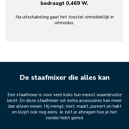
bedraagt 0,469 W.
Na uitschakeling gaat het toestel onmiddellijk in
uitmodus.
De staafmixer die alles kan
Een staafmixer is voor veel koks hun meest waardevolle
bezit. En deze staafmixer vol extra accessoires kan meer
dan alleen mixen. Hij mengt, mixt, maalt, pureert en hakt
en klopt ook nog eens. Je zult je afvragen hoe je het
zonder hebt gered.