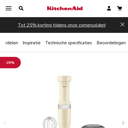
Tot 25% korting tijdens onze zomersolden!
Hi
oordelen
Inspiratie
Technische specificaties
Beoordelingen
-25%