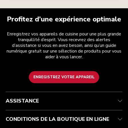
Profitez d’une expérience optimale
Enregistrez vos appareils de cuisine pour une plus grande
tranquillité d’esprit. Vous recevrez des alertes
d’assistance si vous en avez besoin, ainsi qu’un guide
numérique gratuit sur une sélection de produits pour vous
aider à vous lancer.
ENREGISTREZ VOTRE APPAREIL
Health Check
Conditions générales de vente
La marque
Trouver une boutique
Service après-vente
Expédition et livraison
Notre histoire
ASSISTANCE
Suivez votre commande
Retours et remboursements
Garantie et documents
Imprint
FAQ
Déclaration d’accessibilité
Recupel
ODR
CONDITIONS DE LA BOUTIQUE EN LIGNE