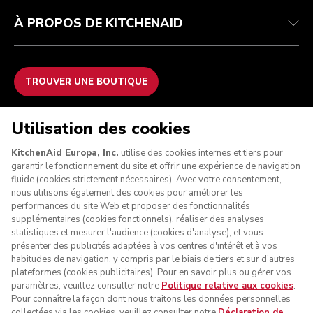
À PROPOS DE KITCHENAID
TROUVER UNE BOUTIQUE
NOUS ACCEPTONS
Utilisation des cookies
KitchenAid Europa, Inc.
utilise des cookies internes et tiers pour
garantir le fonctionnement du site et offrir une expérience de navigation
fluide (cookies strictement nécessaires). Avec votre consentement,
SUIVEZ-NOUS
nous utilisons également des cookies pour améliorer les
performances du site Web et proposer des fonctionnalités
supplémentaires (cookies fonctionnels), réaliser des analyses
statistiques et mesurer l'audience (cookies d'analyse), et vous
présenter des publicités adaptées à vos centres d'intérêt et à vos
habitudes de navigation, y compris par le biais de tiers et sur d'autres
plateformes (cookies publicitaires). Pour en savoir plus ou gérer vos
paramètres, veuillez consulter notre
Politique relative aux cookies
.
Pour connaître la façon dont nous traitons les données personnelles
collectées via les cookies, veuillez consulter notre
Déclaration de