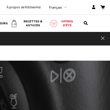
Français
À propos de KitchenAid
RECETTES &
OFFRES
EURS
ASTUCES
D'ÉTÉ
Hid