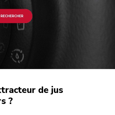
RECHERCHER
racteur de jus
rs ?