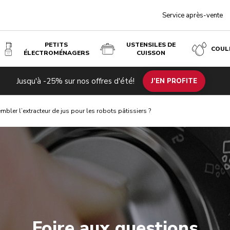
Service après-vente
PETITS
USTENSILES DE
COUL
ÉLECTROMÉNAGERS
CUISSON
Jusqu'à -25% sur nos offres d'été!
J’EN PROFITE
ler l’extracteur de jus pour les robots pâtissiers ?
Foire aux questions