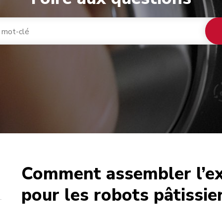
Comment assembler l’ext
café
pour les robots pâtissie