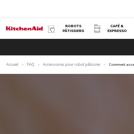
ROBOTS
CAFÉ &
PÂTISSIERS
EXPRESSO
Accueil
FAQ
Accessoires pour robot pâtissier
>
>
>
Comment assemb