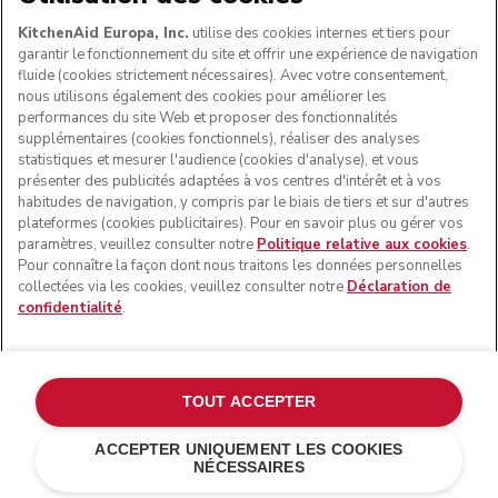
KitchenAid Europa, Inc.
utilise des cookies internes et tiers pour
garantir le fonctionnement du site et offrir une expérience de navigation
fluide (cookies strictement nécessaires). Avec votre consentement,
SUIVEZ-NOUS
nous utilisons également des cookies pour améliorer les
performances du site Web et proposer des fonctionnalités
supplémentaires (cookies fonctionnels), réaliser des analyses
statistiques et mesurer l'audience (cookies d'analyse), et vous
présenter des publicités adaptées à vos centres d'intérêt et à vos
habitudes de navigation, y compris par le biais de tiers et sur d'autres
plateformes (cookies publicitaires). Pour en savoir plus ou gérer vos
paramètres, veuillez consulter notre
Politique relative aux cookies
.
Pour connaître la façon dont nous traitons les données personnelles
collectées via les cookies, veuillez consulter notre
Déclaration de
confidentialité
.
© KitchenAid 2026 - Tous droits réservés. KitchenAid et la
forme du robot pâtissier multifonction sont des marques
commerciales aux États-Unis et ailleurs.
TOUT ACCEPTER
Gérer mes cookies
Politique de confidentialité
ACCEPTER UNIQUEMENT LES COOKIES
NÉCESSAIRES
Politique en matière de cookies
Autres pays