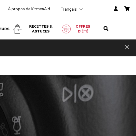
Français
À propos de KitchenAid
RECETTES &
OFFRES
EURS
ASTUCES
D'ÉTÉ
Hid