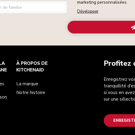
marketing personnalisées.
 de famille
Développer
Profitez
LA
À PROPOS DE
GNE
KITCHENAID
Enregistrez vos
es
La marque
tranquillité d’
Notre histoire
si vous en avez
ison
sur une sélecti
ENREGIST