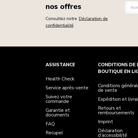
nos offres
Nom
Consultez notre
Déclaration de
confidentialité
Health Check
Conditions générales de vente
La marque
Trouver une boutique
ASSISTANCE
CONDITIONS DE 
Service après-vente
Expédition et livraison
Notre histoire
Suivez votre commande
Retours et remboursements
BOUTIQUE EN LI
Garantie et documents
Imprint
Health Check
FAQ
Déclaration d’accessibilité
Recupel
ODR
Conditions général
Service après-vente
de vente
Suivez votre
Expédition et livra
commande
Retours et
Garantie et
remboursements
documents
Imprint
FAQ
Déclaration
Recupel
d’accessibilité