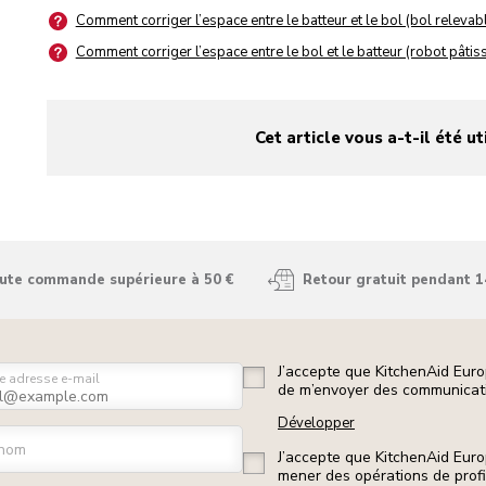
Comment corriger l’espace entre le batteur et le bol (bol relevabl
Comment corriger l’espace entre le bol et le batteur (robot pâtissi
Cet article vous a-t-il été ut
yes
no
oute commande supérieure à 50 €
Retour gratuit pendant 1
J’accepte que KitchenAid Euro
e adresse e-mail
de m’envoyer des communicati
Développer
nom
J’accepte que KitchenAid Euro
mener des opérations de prof