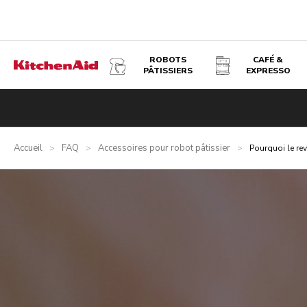
ROBOTS
CAFÉ &
PÂTISSIERS
EXPRESSO
Accueil
FAQ
Accessoires pour robot pâtissier
>
>
>
Pourquoi le rev