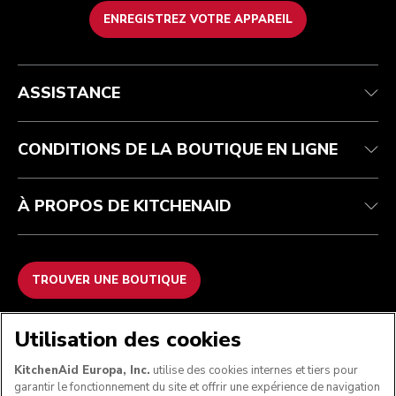
ENREGISTREZ VOTRE APPAREIL
Health Check
Conditions générales de vente
La marque
Trouver une boutique
Service après-vente
Expédition et livraison
Notre histoire
ASSISTANCE
Suivez votre commande
Retours et remboursements
Garantie et documents
Imprint
FAQ
Déclaration d’accessibilité
Recupel
ODR
CONDITIONS DE LA BOUTIQUE EN LIGNE
À PROPOS DE KITCHENAID
TROUVER UNE BOUTIQUE
NOUS ACCEPTONS
Utilisation des cookies
KitchenAid Europa, Inc.
utilise des cookies internes et tiers pour
garantir le fonctionnement du site et offrir une expérience de navigation