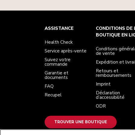
Health Check
Conditions générales de vente
La marque
Trouver une boutique
ASSISTANCE
CONDITIONS DE 
Service après-vente
Expédition et livraison
Notre histoire
Suivez votre commande
Retours et remboursements
BOUTIQUE EN LI
Garantie et documents
Imprint
Health Check
FAQ
Déclaration d’accessibilité
Recupel
ODR
Conditions général
Service après-vente
de vente
Suivez votre
Expédition et livra
commande
Retours et
Garantie et
remboursements
documents
Imprint
FAQ
Déclaration
Recupel
d’accessibilité
ODR
TROUVER UNE BOUTIQUE