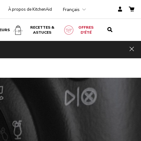
Français
À propos de KitchenAid
RECETTES &
OFFRES
EURS
ASTUCES
D'ÉTÉ
Hid