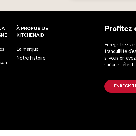
Profitez
LA
À PROPOS DE
GNE
KITCHENAID
Enregistrez vos
es
La marque
tranquillité d’
Notre histoire
si vous en avez
ison
sur une sélecti
ENREGIST