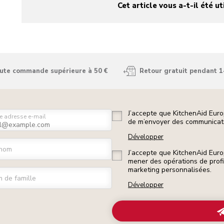
Cet article vous a-t-il été ut
yes
no
oute commande supérieure à 50 €
Retour gratuit pendant 1
J’accepte que KitchenAid Euro
e adresse e-mail
de m’envoyer des communicati
Développer
nom
J’accepte que KitchenAid Euro
mener des opérations de prof
marketing personnalisées.
 de famille
Développer