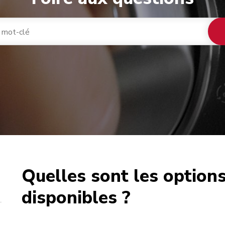
Quelles sont les option
café
disponibles ?