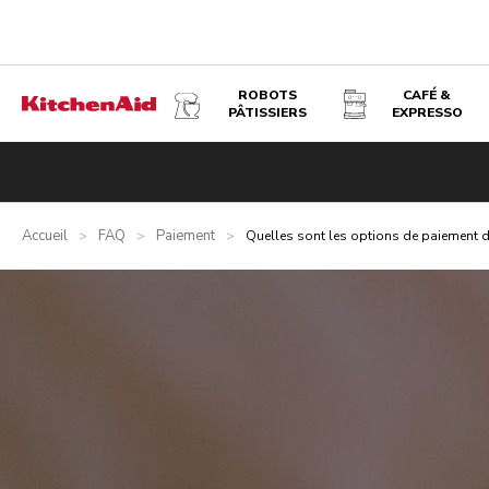
ROBOTS
CAFÉ &
PÂTISSIERS
EXPRESSO
Accueil
FAQ
Paiement
>
>
>
Quelles sont les options de paiement d