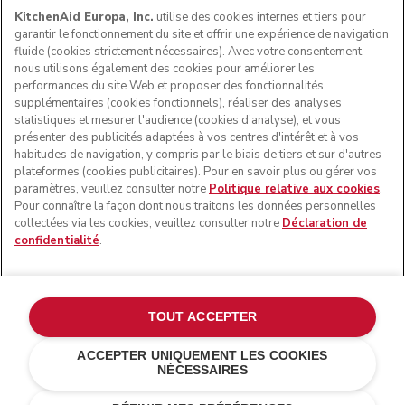
KitchenAid Europa, Inc.
utilise des cookies internes et tiers pour
garantir le fonctionnement du site et offrir une expérience de navigation
fluide (cookies strictement nécessaires). Avec votre consentement,
SUIVEZ-NOUS
nous utilisons également des cookies pour améliorer les
performances du site Web et proposer des fonctionnalités
supplémentaires (cookies fonctionnels), réaliser des analyses
statistiques et mesurer l'audience (cookies d'analyse), et vous
présenter des publicités adaptées à vos centres d'intérêt et à vos
habitudes de navigation, y compris par le biais de tiers et sur d'autres
plateformes (cookies publicitaires). Pour en savoir plus ou gérer vos
paramètres, veuillez consulter notre
Politique relative aux cookies
.
Pour connaître la façon dont nous traitons les données personnelles
collectées via les cookies, veuillez consulter notre
Déclaration de
confidentialité
.
© KitchenAid 2026 - Tous droits réservés. KitchenAid et la
forme du robot pâtissier multifonction sont des marques
commerciales aux États-Unis et ailleurs.
TOUT ACCEPTER
Gérer mes cookies
Politique de confidentialité
ACCEPTER UNIQUEMENT LES COOKIES
NÉCESSAIRES
Politique en matière de cookies
Autres pays
Résolution des litiges en ligne