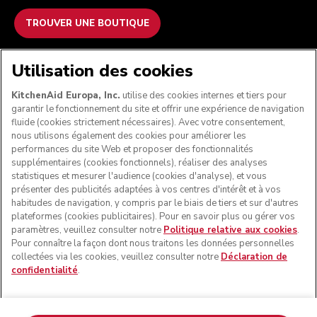
TROUVER UNE BOUTIQUE
NOUS ACCEPTONS
Utilisation des cookies
KitchenAid Europa, Inc.
utilise des cookies internes et tiers pour
garantir le fonctionnement du site et offrir une expérience de navigation
fluide (cookies strictement nécessaires). Avec votre consentement,
SUIVEZ-NOUS
nous utilisons également des cookies pour améliorer les
performances du site Web et proposer des fonctionnalités
supplémentaires (cookies fonctionnels), réaliser des analyses
statistiques et mesurer l'audience (cookies d'analyse), et vous
présenter des publicités adaptées à vos centres d'intérêt et à vos
habitudes de navigation, y compris par le biais de tiers et sur d'autres
plateformes (cookies publicitaires). Pour en savoir plus ou gérer vos
paramètres, veuillez consulter notre
Politique relative aux cookies
.
Pour connaître la façon dont nous traitons les données personnelles
collectées via les cookies, veuillez consulter notre
Déclaration de
confidentialité
.
© KitchenAid 2026 - Tous droits réservés. KitchenAid et la
forme du robot pâtissier multifonction sont des marques