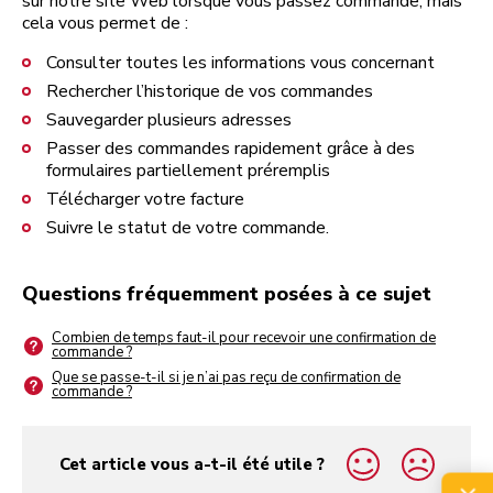
sur notre site Web lorsque vous passez commande, mais
cela vous permet de :
Consulter toutes les informations vous concernant
Rechercher l’historique de vos commandes
Sauvegarder plusieurs adresses
Passer des commandes rapidement grâce à des
formulaires partiellement préremplis
Télécharger votre facture
Suivre le statut de votre commande.
Questions fréquemment posées à ce sujet
Combien de temps faut-il pour recevoir une confirmation de
commande ?
Que se passe-t-il si je n’ai pas reçu de confirmation de
commande ?
Cet article vous a-t-il été utile ?
yes
no