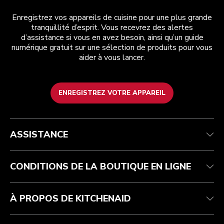
Enregistrez vos appareils de cuisine pour une plus grande
tranquillité d’esprit. Vous recevrez des alertes
d’assistance si vous en avez besoin, ainsi qu’un guide
numérique gratuit sur une sélection de produits pour vous
aider à vous lancer.
ENREGISTREZ VOTRE APPAREIL
Health Check
Conditions générales de vente
La marque
Trouver une boutique
Service après-vente
Expédition et livraison
Notre histoire
ASSISTANCE
Suivez votre commande
Retours et remboursements
Garantie et documents
Imprint
FAQ
Déclaration d’accessibilité
Recupel
ODR
CONDITIONS DE LA BOUTIQUE EN LIGNE
À PROPOS DE KITCHENAID