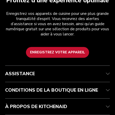
Profitez d’une expérience optimale
Enregistrez vos appareils de cuisine pour une plus grande
tranquillité d’esprit. Vous recevrez des alertes
d’assistance si vous en avez besoin, ainsi qu’un guide
numérique gratuit sur une sélection de produits pour vous
aider à vous lancer.
ENREGISTREZ VOTRE APPAREIL
Health Check
Conditions générales de vente
La marque
Trouver une boutique
Service après-vente
Expédition et livraison
Notre histoire
ASSISTANCE
Suivez votre commande
Retours et remboursements
Garantie et documents
Imprint
FAQ
Déclaration d’accessibilité
Recupel
ODR
CONDITIONS DE LA BOUTIQUE EN LIGNE
À PROPOS DE KITCHENAID