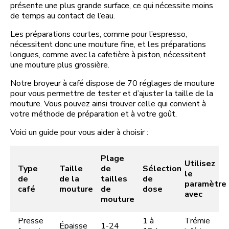
présente une plus grande surface, ce qui nécessite moins
de temps au contact de l’eau.
Les préparations courtes, comme pour l’espresso,
nécessitent donc une mouture fine, et les préparations
longues, comme avec la cafetière à piston, nécessitent
une mouture plus grossière.
Notre broyeur à café dispose de 70 réglages de mouture
pour vous permettre de tester et d’ajuster la taille de la
mouture. Vous pouvez ainsi trouver celle qui convient à
votre méthode de préparation et à votre goût.
Voici un guide pour vous aider à choisir :
Plage
Utilisez
Type
Taille
de
Sélection
le
de
de la
tailles
de
paramètre
café
mouture
de
dose
avec
mouture
Presse
1 à
Trémie
Épaisse
1-24