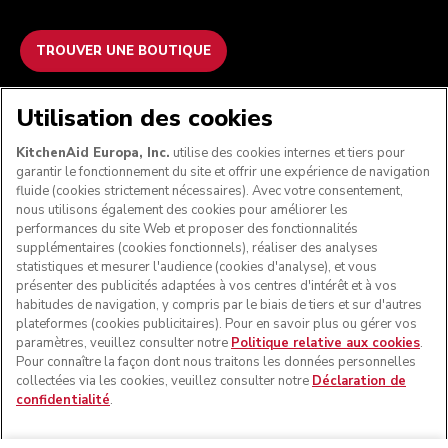
TROUVER UNE BOUTIQUE
NOUS ACCEPTONS
Utilisation des cookies
KitchenAid Europa, Inc.
utilise des cookies internes et tiers pour
garantir le fonctionnement du site et offrir une expérience de navigation
fluide (cookies strictement nécessaires). Avec votre consentement,
SUIVEZ-NOUS
nous utilisons également des cookies pour améliorer les
performances du site Web et proposer des fonctionnalités
supplémentaires (cookies fonctionnels), réaliser des analyses
statistiques et mesurer l'audience (cookies d'analyse), et vous
présenter des publicités adaptées à vos centres d'intérêt et à vos
habitudes de navigation, y compris par le biais de tiers et sur d'autres
plateformes (cookies publicitaires). Pour en savoir plus ou gérer vos
paramètres, veuillez consulter notre
Politique relative aux cookies
.
Pour connaître la façon dont nous traitons les données personnelles
collectées via les cookies, veuillez consulter notre
Déclaration de
confidentialité
.
© KitchenAid 2026 - Tous droits réservés. KitchenAid et la