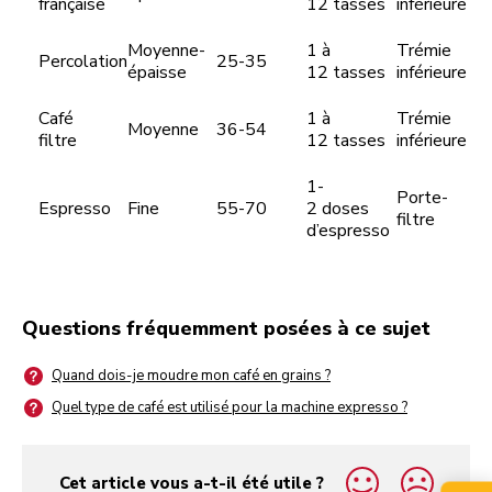
française
12 tasses
inférieure
Moyenne-
1 à
Trémie
Percolation
25-35
épaisse
12 tasses
inférieure
Café
1 à
Trémie
Moyenne
36-54
filtre
12 tasses
inférieure
1-
Porte-
Espresso
Fine
55-70
2 doses
filtre
d’espresso
Questions fréquemment posées à ce sujet
Quand dois-je moudre mon café en grains ?
Quel type de café est utilisé pour la machine expresso ?
Cet article vous a-t-il été utile ?