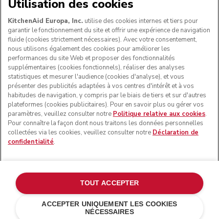
NOUS ACCEPTONS
Utilisation des cookies
KitchenAid Europa, Inc.
utilise des cookies internes et tiers pour
garantir le fonctionnement du site et offrir une expérience de navigation
fluide (cookies strictement nécessaires). Avec votre consentement,
SUIVEZ-NOUS
nous utilisons également des cookies pour améliorer les
performances du site Web et proposer des fonctionnalités
supplémentaires (cookies fonctionnels), réaliser des analyses
statistiques et mesurer l'audience (cookies d'analyse), et vous
présenter des publicités adaptées à vos centres d'intérêt et à vos
habitudes de navigation, y compris par le biais de tiers et sur d'autres
plateformes (cookies publicitaires). Pour en savoir plus ou gérer vos
paramètres, veuillez consulter notre
Politique relative aux cookies
.
Pour connaître la façon dont nous traitons les données personnelles
collectées via les cookies, veuillez consulter notre
Déclaration de
confidentialité
.
© KitchenAid 2026 - Tous droits réservés. KitchenAid et la
forme du robot pâtissier multifonction sont des marques
commerciales aux États-Unis et ailleurs.
TOUT ACCEPTER
Gérer mes cookies
Politique de confidentialité
ACCEPTER UNIQUEMENT LES COOKIES
NÉCESSAIRES
Politique en matière de cookies
Autres pays