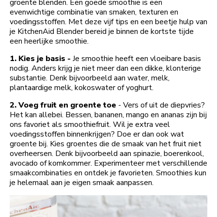
groente blenden. Een goede smoothie is een
evenwichtige combinatie van smaken, texturen en
voedingsstoffen. Met deze vijf tips en een beetje hulp van
je KitchenAid Blender bereid je binnen de kortste tijde
een heerlijke smoothie.
1. Kies je basis -
Je smoothie heeft een vloeibare basis
nodig. Anders krijg je niet meer dan een dikke, klonterige
substantie. Denk bijvoorbeeld aan water, melk,
plantaardige melk, kokoswater of yoghurt.
2. Voeg fruit en groente toe
- Vers of uit de diepvries?
Het kan allebei. Bessen, bananen, mango en ananas zijn bij
ons favoriet als smoothiefruit. Wil je extra veel
voedingsstoffen binnenkrijgen? Doe er dan ook wat
groente bij. Kies groentes die de smaak van het fruit niet
overheersen. Denk bijvoorbeeld aan spinazie, boerenkool,
avocado of komkommer. Experimenteer met verschillende
smaakcombinaties en ontdek je favorieten. Smoothies kun
je helemaal aan je eigen smaak aanpassen.