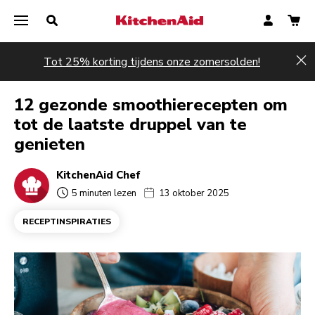
Tot 25% korting tijdens onze zomersolden!
Hi
12 gezonde smoothierecepten om
tot de laatste druppel van te
genieten
KitchenAid Chef
5 minuten lezen
13 oktober 2025
RECEPTINSPIRATIES