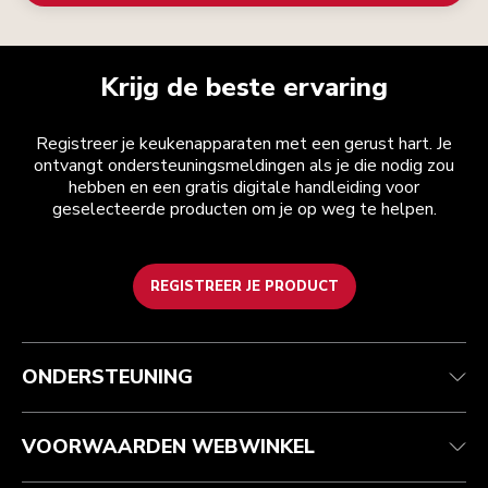
Krijg de beste ervaring
Registreer je keukenapparaten met een gerust hart. Je
ontvangt ondersteuningsmeldingen als je die nodig zou
hebben en een gratis digitale handleiding voor
geselecteerde producten om je op weg te helpen.
REGISTREER JE PRODUCT
Health check
Algemene voorwaarden
Het merk
Zoek een winkel
Klantenservice
Verzending en levering
Onze geschiedenis
ONDERSTEUNING
Je bestelling volgen
Retournering en terugbetaling
Garantie en documenten
Imprint
Veelgestelde vragen
Toegankelijkheidsverklaring
Recupel
ODR
VOORWAARDEN WEBWINKEL