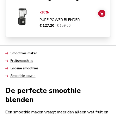
Go to
Pure Power Blender
details page
-20%
ADD TO
PURE POWER BLENDER
€ 127,20
€ 159,00
Smoothies maken
Arrow
Fruitsmoothies
Arrow
Groene smoothies
Arrow
Smoothie bowls
Arrow
De perfecte smoothie
blenden
Een smoothie maken vraagt meer dan alleen wat fruit en