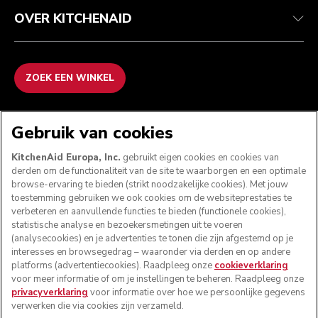
OVER KITCHENAID
ZOEK EEN WINKEL
WE ACCEPTEREN
Gebruik van cookies
KitchenAid Europa, Inc.
gebruikt eigen cookies en cookies van
derden om de functionaliteit van de site te waarborgen en een optimale
browse-ervaring te bieden (strikt noodzakelijke cookies). Met jouw
VOLG ONS
toestemming gebruiken we ook cookies om de websiteprestaties te
verbeteren en aanvullende functies te bieden (functionele cookies),
statistische analyse en bezoekersmetingen uit te voeren
(analysecookies) en je advertenties te tonen die zijn afgestemd op je
interesses en browsegedrag – waaronder via derden en op andere
platforms (advertentiecookies). Raadpleeg onze
cookieverklaring
voor meer informatie of om je instellingen te beheren. Raadpleeg onze
privacyverklaring
voor informatie over hoe we persoonlijke gegevens
verwerken die via cookies zijn verzameld.