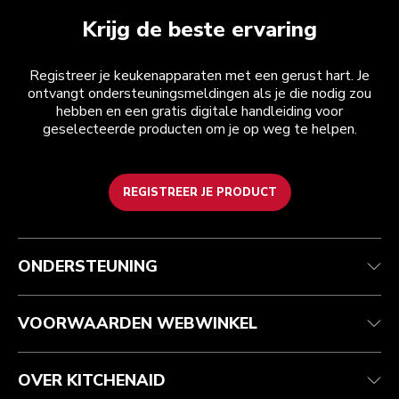
Krijg de beste ervaring
Registreer je keukenapparaten met een gerust hart. Je
ontvangt ondersteuningsmeldingen als je die nodig zou
hebben en een gratis digitale handleiding voor
geselecteerde producten om je op weg te helpen.
REGISTREER JE PRODUCT
Health check
Algemene voorwaarden
Het merk
Zoek een winkel
Klantenservice
Verzending en levering
Onze geschiedenis
ONDERSTEUNING
Je bestelling volgen
Retournering en terugbetaling
Garantie en documenten
Imprint
Veelgestelde vragen
Toegankelijkheidsverklaring
Recupel
ODR
VOORWAARDEN WEBWINKEL
OVER KITCHENAID