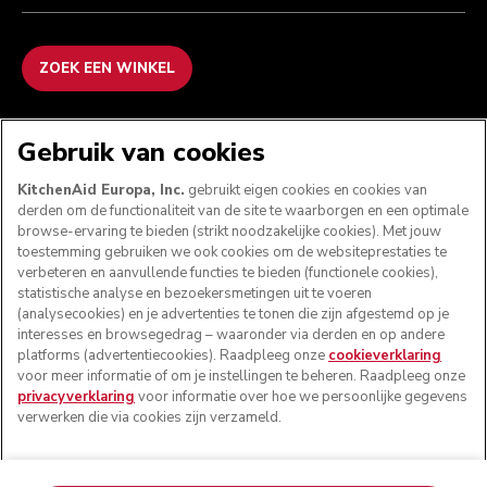
ZOEK EEN WINKEL
WE ACCEPTEREN
Gebruik van cookies
KitchenAid Europa, Inc.
gebruikt eigen cookies en cookies van
derden om de functionaliteit van de site te waarborgen en een optimale
browse-ervaring te bieden (strikt noodzakelijke cookies). Met jouw
VOLG ONS
toestemming gebruiken we ook cookies om de websiteprestaties te
verbeteren en aanvullende functies te bieden (functionele cookies),
statistische analyse en bezoekersmetingen uit te voeren
(analysecookies) en je advertenties te tonen die zijn afgestemd op je
interesses en browsegedrag – waaronder via derden en op andere
platforms (advertentiecookies). Raadpleeg onze
cookieverklaring
voor meer informatie of om je instellingen te beheren. Raadpleeg onze
privacyverklaring
voor informatie over hoe we persoonlijke gegevens
verwerken die via cookies zijn verzameld.