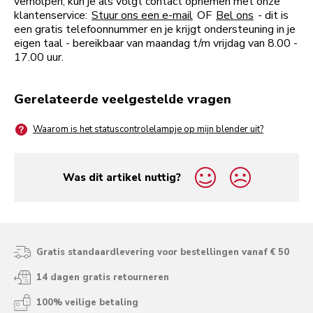
verholpen, kun je als volgt contact opnemen met onze
klantenservice:
Stuur ons een e-mail
OF
Bel ons
- dit is
een gratis telefoonnummer en je krijgt ondersteuning in je
eigen taal - bereikbaar van maandag t/m vrijdag van 8.00 -
17.00 uur.
Gerelateerde veelgestelde vragen
Waarom is het statuscontrolelampje op mijn blender uit?
Was dit artikel nuttig?
yes
no
Gratis standaardlevering voor bestellingen vanaf € 50
14 dagen gratis retourneren
100% veilige betaling