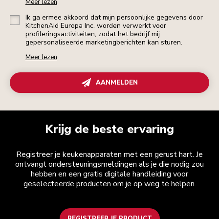
Meer lezen
Ik ga ermee akkoord dat mijn persoonlijke gegevens door
KitchenAid Europa Inc. worden verwerkt voor
profileringsactiviteiten, zodat het bedrijf mij
gepersonaliseerde marketingberichten kan sturen.
Meer lezen
AANMELDEN
Krijg de beste ervaring
Registreer je keukenapparaten met een gerust hart. Je
ontvangt ondersteuningsmeldingen als je die nodig zou
hebben en een gratis digitale handleiding voor
geselecteerde producten om je op weg te helpen.
REGISTREER JE PRODUCT