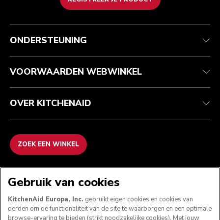
Health check
Algemene voorwaarden
Het merk
Zoek een winkel
Klantenservice
Verzending en levering
Onze geschiedenis
ONDERSTEUNING
Je bestelling volgen
Retournering en terugbetaling
Garantie en documenten
Imprint
Veelgestelde vragen
Toegankelijkheidsverklaring
Recupel
ODR
VOORWAARDEN WEBWINKEL
OVER KITCHENAID
ZOEK EEN WINKEL
WE ACCEPTEREN
Gebruik van cookies
KitchenAid Europa, Inc.
gebruikt eigen cookies en cookies van
derden om de functionaliteit van de site te waarborgen en een optimale
browse-ervaring te bieden (strikt noodzakelijke cookies). Met jouw