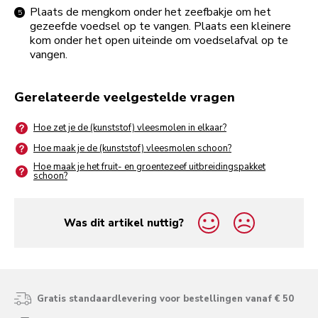
Plaats de mengkom onder het zeefbakje om het
gezeefde voedsel op te vangen. Plaats een kleinere
kom onder het open uiteinde om voedselafval op te
vangen.
Gerelateerde veelgestelde vragen
Hoe zet je de (kunststof) vleesmolen in elkaar?
Hoe maak je de (kunststof) vleesmolen schoon?
Hoe maak je het fruit- en groentezeef uitbreidingspakket
schoon?
Was dit artikel nuttig?
yes
no
Gratis standaardlevering voor bestellingen vanaf € 50