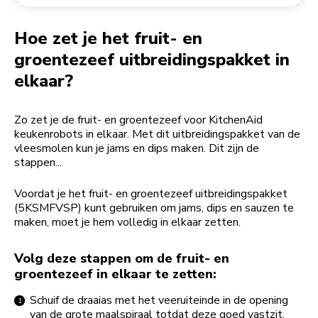
Een bestelling retourneren
Koffiemolen
My Account
Hoe zet je het fruit- en
groentezeef uitbreidingspakket in
elkaar?
Zo zet je de fruit- en groentezeef voor KitchenAid
keukenrobots in elkaar. Met dit uitbreidingspakket van de
vleesmolen kun je jams en dips maken. Dit zijn de
stappen...
Voordat je het fruit- en groentezeef uitbreidingspakket
(5KSMFVSP) kunt gebruiken om jams, dips en sauzen te
maken, moet je hem volledig in elkaar zetten.
Volg deze stappen om de fruit- en
groentezeef in elkaar te zetten:
Schuif de draaias met het veeruiteinde in de opening
van de grote maalspiraal totdat deze goed vastzit.