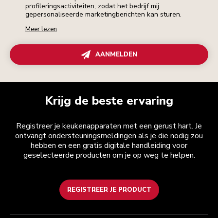
profileringsactiviteiten, zodat het bedrijf mij
gepersonaliseerde marketingberichten kan sturen.
Meer lezen
AANMELDEN
Krijg de beste ervaring
Registreer je keukenapparaten met een gerust hart. Je
ontvangt ondersteuningsmeldingen als je die nodig zou
hebben en een gratis digitale handleiding voor
geselecteerde producten om je op weg te helpen.
REGISTREER JE PRODUCT
Health check
Algemene voorwaarden
Het merk
Zoek een winkel