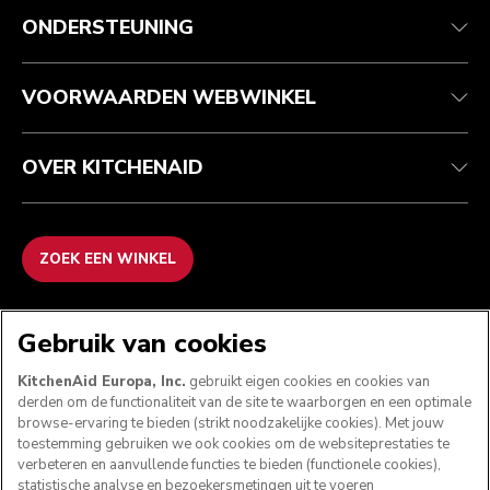
Klantenservice
Verzending en levering
Onze geschiedenis
ONDERSTEUNING
Je bestelling volgen
Retournering en terugbetaling
Garantie en documenten
Imprint
Veelgestelde vragen
Toegankelijkheidsverklaring
Recupel
ODR
VOORWAARDEN WEBWINKEL
OVER KITCHENAID
ZOEK EEN WINKEL
WE ACCEPTEREN
Gebruik van cookies
KitchenAid Europa, Inc.
gebruikt eigen cookies en cookies van
derden om de functionaliteit van de site te waarborgen en een optimale
browse-ervaring te bieden (strikt noodzakelijke cookies). Met jouw
VOLG ONS
toestemming gebruiken we ook cookies om de websiteprestaties te
verbeteren en aanvullende functies te bieden (functionele cookies),
statistische analyse en bezoekersmetingen uit te voeren