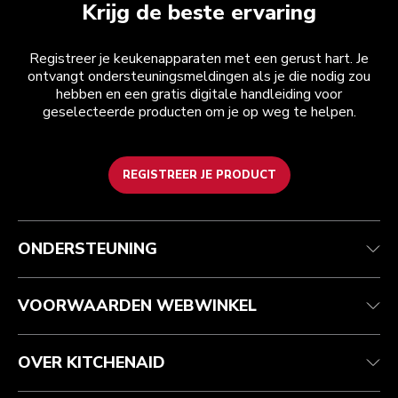
Krijg de beste ervaring
Registreer je keukenapparaten met een gerust hart. Je
ontvangt ondersteuningsmeldingen als je die nodig zou
hebben en een gratis digitale handleiding voor
geselecteerde producten om je op weg te helpen.
REGISTREER JE PRODUCT
Health check
Algemene voorwaarden
Het merk
Zoek een winkel
Klantenservice
Verzending en levering
Onze geschiedenis
ONDERSTEUNING
Je bestelling volgen
Retournering en terugbetaling
Garantie en documenten
Imprint
Veelgestelde vragen
Toegankelijkheidsverklaring
Recupel
ODR
VOORWAARDEN WEBWINKEL
OVER KITCHENAID