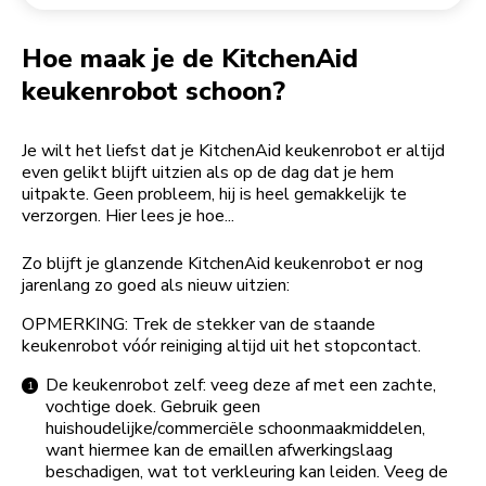
Een bestelling retourneren
Koffiemolen
My Account
Hoe maak je de KitchenAid
keukenrobot schoon?
Je wilt het liefst dat je KitchenAid keukenrobot er altijd
even gelikt blijft uitzien als op de dag dat je hem
uitpakte. Geen probleem, hij is heel gemakkelijk te
verzorgen. Hier lees je hoe...
Zo blijft je glanzende KitchenAid keukenrobot er nog
jarenlang zo goed als nieuw uitzien:
OPMERKING: Trek de stekker van de staande
keukenrobot vóór reiniging altijd uit het stopcontact.
De keukenrobot zelf: veeg deze af met een zachte,
vochtige doek. Gebruik geen
huishoudelijke/commerciële schoonmaakmiddelen,
want hiermee kan de emaillen afwerkingslaag
beschadigen, wat tot verkleuring kan leiden. Veeg de