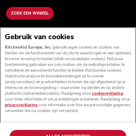
ZOEK EEN WINKEL
WE ACCEPTEREN
Gebruik van cookies
KitchenAid Europa, Inc.
gebruikt eigen cookies en cookies van
derden om de functionaliteit van de site te waarborgen en een optimale
browse-ervaring te bieden (strikt noodzakelijke cookies). Met jouw
VOLG ONS
toestemming gebruiken we ook cookies om de websiteprestaties te
verbeteren en aanvullende functies te bieden (functionele cookies),
statistische analyse en bezoekersmetingen uit te voeren
(analysecookies) en je advertenties te tonen die zijn afgestemd op je
interesses en browsegedrag – waaronder via derden en op andere
platforms (advertentiecookies). Raadpleeg onze
cookieverklaring
voor meer informatie of om je instellingen te beheren. Raadpleeg onze
privacyverklaring
voor informatie over hoe we persoonlijke gegevens
verwerken die via cookies zijn verzameld.
© KitchenAid 2026 - Alle rechten voorbehouden.