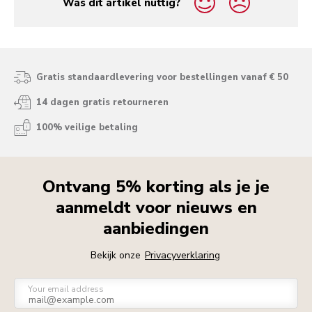
Was dit artikel nuttig?
yes
no
Gratis standaardlevering voor bestellingen vanaf € 50
14 dagen gratis retourneren
100% veilige betaling
Ontvang 5% korting als je je
aanmeldt voor nieuws en
aanbiedingen
Bekijk onze
Privacyverklaring
Your email address