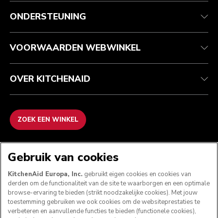
Health check
Algemene voorwaarden
Het merk
Zoek een winkel
Klantenservice
Verzending en levering
Onze geschiedenis
ONDERSTEUNING
Je bestelling volgen
Retournering en terugbetaling
Garantie en documenten
Imprint
Veelgestelde vragen
Toegankelijkheidsverklaring
Recupel
ODR
VOORWAARDEN WEBWINKEL
OVER KITCHENAID
ZOEK EEN WINKEL
WE ACCEPTEREN
Gebruik van cookies
KitchenAid Europa, Inc.
gebruikt eigen cookies en cookies van
derden om de functionaliteit van de site te waarborgen en een optimale
browse-ervaring te bieden (strikt noodzakelijke cookies). Met jouw
VOLG ONS
toestemming gebruiken we ook cookies om de websiteprestaties te
verbeteren en aanvullende functies te bieden (functionele cookies),