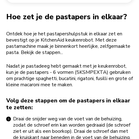
Een bestelling retourneren
Koffiemolen
My Account
Hoe zet je de pastapers in elkaar?
Ontdek hoe je het pastapershulpstuk in elkaar zet en
bevestigt op je KitchenAid keukenrobot. Met deze
pastamachine maak je binnenkort heerlijke, zelfgemaakte
pasta. Bekijk de stappen...
Nadat je pastadeeg hebt gemaakt met je keukenrobot,
kun je de pastapers - 6 vormen (5KSMPEXTA) gebruiken
om prachtige spaghetti, bucatini, rigatoni, fusilli en grote of
kleine macaroni mee te maken.
Volg deze stappen om de pastapers in elkaar
te zetten:
Draai de snijder weg van de voet van de behuizing,
zodat de schroef erin kan worden gedraaid (de schroef
ziet er uit als een boorkop). Draai de schroef dan met
de kruiskant naar beneden in de voet van de behuizing.