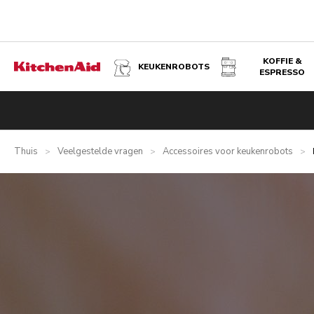
KOFFIE &
KEUKENROBOTS
ESPRESSO
Thuis
Veelgestelde vragen
Accessoires voor keukenrobots
>
>
>