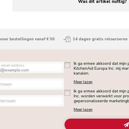
Was dit artikel nuttig?
yes
no
voor bestellingen vanaf € 50
14 dagen gratis retourneren
Ik ga ermee akkoord dat mijn
r email address
KitchenAid Europa Inc. mij ma
kanalen.
Meer lezen
ornaam
Ik ga ermee akkoord dat mijn
Inc. worden verwerkt voor profi
ternaam
gepersonaliseerde marketingb
Meer lezen