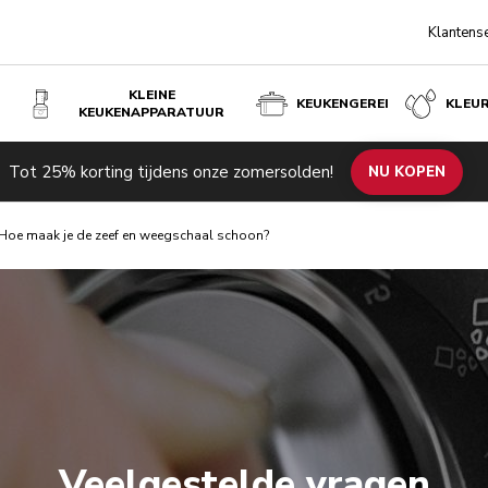
Klantens
KLEINE
KEUKENGEREI
KLEU
KEUKENAPPARATUUR
Tot 25% korting tijdens onze zomersolden!
NU KOPEN
Hoe maak je de zeef en weegschaal schoon?
Veelgestelde vragen