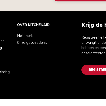
Krijg de 
OVER KITCHENAID
Het merk
Registreer je 
den
Onze geschiedenis
ontvangt onder
ng
hebben en een 
geselecteerde
REGISTRE
laring