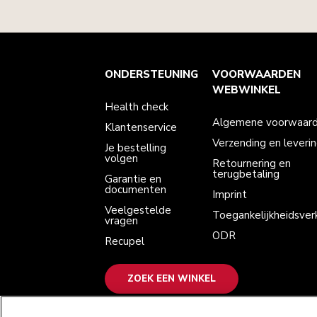
Health check
Algemene voorwaarden
Het merk
Zoek een winkel
ONDERSTEUNING
VOORWAARDEN
Klantenservice
Verzending en levering
Onze geschiedenis
Je bestelling volgen
Retournering en terugbetaling
WEBWINKEL
Garantie en documenten
Imprint
Health check
Veelgestelde vragen
Toegankelijkheidsverklaring
Recupel
ODR
Algemene voorwaar
Klantenservice
Verzending en leveri
Je bestelling
volgen
Retournering en
terugbetaling
Garantie en
documenten
Imprint
Veelgestelde
Toegankelijkheidsverk
vragen
ODR
Recupel
ZOEK EEN WINKEL