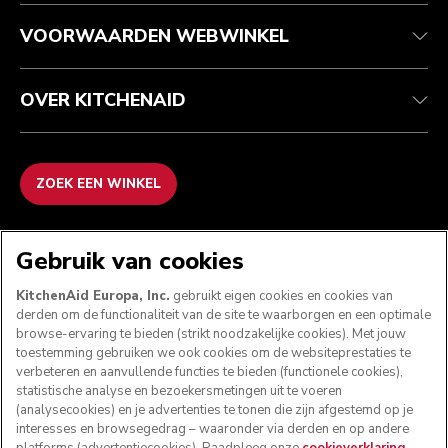
Recupel
ODR
VOORWAARDEN WEBWINKEL
OVER KITCHENAID
ZOEK EEN WINKEL
WE ACCEPTEREN
Gebruik van cookies
KitchenAid Europa, Inc.
gebruikt eigen cookies en cookies van
derden om de functionaliteit van de site te waarborgen en een optimale
browse-ervaring te bieden (strikt noodzakelijke cookies). Met jouw
VOLG ONS
toestemming gebruiken we ook cookies om de websiteprestaties te
verbeteren en aanvullende functies te bieden (functionele cookies),
statistische analyse en bezoekersmetingen uit te voeren
(analysecookies) en je advertenties te tonen die zijn afgestemd op je
interesses en browsegedrag – waaronder via derden en op andere