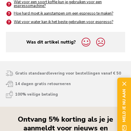
Wat voor een soort koffie kun je gebruiken voor een
espressomachine?
Hoe hard moet ik aanstampen om een espresso te maken?
Wat voor water kan ik het beste gebruiken voor espresso?
Was dit artikel nuttig?
yes
no
Gratis standaardlevering voor bestellingen vanaf € 50
14 dagen gratis retourneren
MELD JE NU AAN
100% veilige betaling
Ontvang 5% korting als je je
aanmeldt voor nieuws en