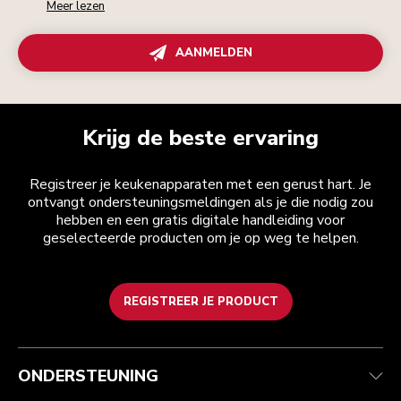
Meer lezen
AANMELDEN
Krijg de beste ervaring
Registreer je keukenapparaten met een gerust hart. Je
ontvangt ondersteuningsmeldingen als je die nodig zou
hebben en een gratis digitale handleiding voor
geselecteerde producten om je op weg te helpen.
REGISTREER JE PRODUCT
Health check
Algemene voorwaarden
Het merk
Zoek een winkel
Klantenservice
Verzending en levering
Onze geschiedenis
ONDERSTEUNING
Je bestelling volgen
Retournering en terugbetaling
Garantie en documenten
Imprint
Veelgestelde vragen
Toegankelijkheidsverklaring