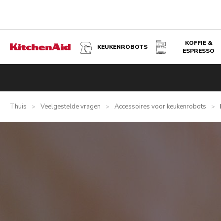
KOFFIE &
KEUKENROBOTS
ESPRESSO
Thuis
Veelgestelde vragen
Accessoires voor keukenrobots
>
>
>