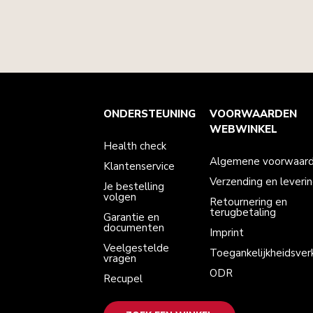
Health check
Algemene voorwaarden
Het merk
Zoek een winkel
ONDERSTEUNING
VOORWAARDEN
Klantenservice
Verzending en levering
Onze geschiedenis
Je bestelling volgen
Retournering en terugbetaling
WEBWINKEL
Garantie en documenten
Imprint
Health check
Veelgestelde vragen
Toegankelijkheidsverklaring
Recupel
ODR
Algemene voorwaar
Klantenservice
Verzending en leveri
Je bestelling
volgen
Retournering en
terugbetaling
Garantie en
documenten
Imprint
Veelgestelde
Toegankelijkheidsverk
vragen
ODR
Recupel