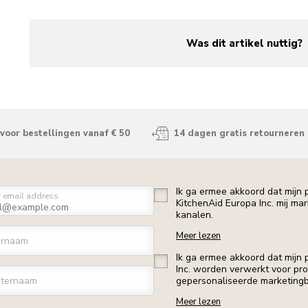
Was dit artikel nuttig?
yes
no
voor bestellingen vanaf € 50
14 dagen gratis retourneren
Ik ga ermee akkoord dat mijn
r email address
KitchenAid Europa Inc. mij ma
kanalen.
Meer lezen
ornaam
Ik ga ermee akkoord dat mijn
Inc. worden verwerkt voor profi
ternaam
gepersonaliseerde marketingb
Meer lezen