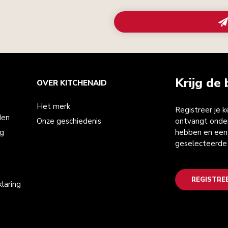
Krijg de 
OVER KITCHENAID
Het merk
Registreer je 
den
Onze geschiedenis
ontvangt onder
ng
hebben en een 
geselecteerde
REGISTRE
laring