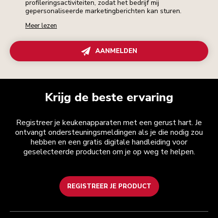
profileringsactiviteiten, zodat het bedrijf mij
gepersonaliseerde marketingberichten kan sturen.
Meer lezen
AANMELDEN
Krijg de beste ervaring
Registreer je keukenapparaten met een gerust hart. Je
ontvangt ondersteuningsmeldingen als je die nodig zou
hebben en een gratis digitale handleiding voor
geselecteerde producten om je op weg te helpen.
REGISTREER JE PRODUCT
Health check
Algemene voorwaarden
Het merk
Zoek een winkel