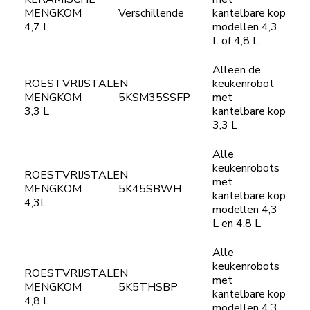
MENGKOM
Verschillende
kantelbare kop
4,7 L
modellen 4,3
L of 4,8 L
Alleen de
ROESTVRIJSTALEN
keukenrobot
MENGKOM
5KSM35SSFP
met
3,3 L
kantelbare kop
3,3 L
Alle
keukenrobots
ROESTVRIJSTALEN
met
MENGKOM
5K45SBWH
kantelbare kop
4,3L
modellen 4,3
L en 4,8 L
Alle
keukenrobots
ROESTVRIJSTALEN
met
MENGKOM
5K5THSBP
kantelbare kop
4,8 L
modellen 4,3