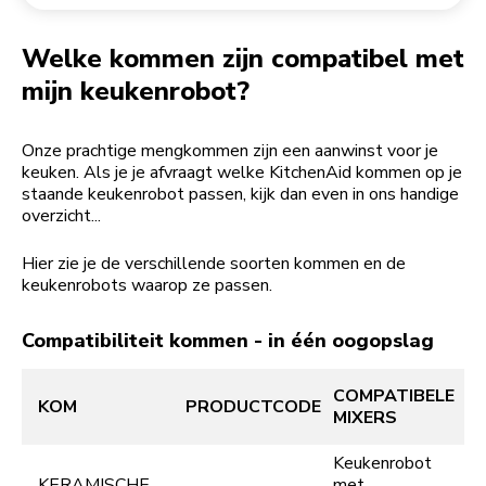
Een bestelling retourneren
Koffiemolen
My Account
Welke kommen zijn compatibel met
mijn keukenrobot?
Onze prachtige mengkommen zijn een aanwinst voor je
keuken. Als je je afvraagt welke KitchenAid kommen op je
staande keukenrobot passen, kijk dan even in ons handige
overzicht...
Hier zie je de verschillende soorten kommen en de
keukenrobots waarop ze passen.
Compatibiliteit kommen - in één oogopslag
COMPATIBELE
KOM
PRODUCTCODE
MIXERS
Keukenrobot
KERAMISCHE
met