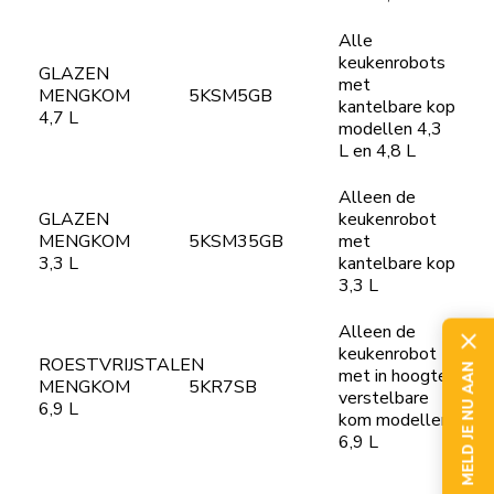
Alle
keukenrobots
GLAZEN
met
MENGKOM
5KSM5GB
kantelbare kop
4,7 L
modellen 4,3
L en 4,8 L
Alleen de
GLAZEN
keukenrobot
MENGKOM
5KSM35GB
met
3,3 L
kantelbare kop
3,3 L
Alleen de
keukenrobot
ROESTVRIJSTALEN
MELD JE NU AAN
met in hoogte
MENGKOM
5KR7SB
verstelbare
6,9 L
kom modellen
6,9 L