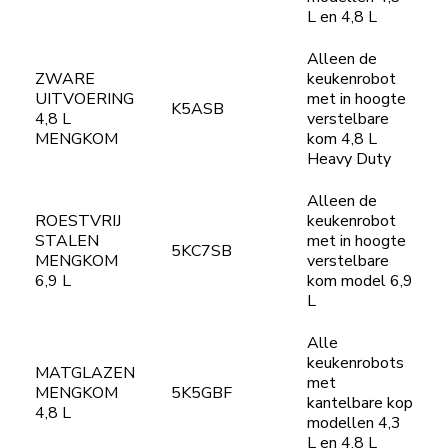
L en 4,8 L
Alleen de
ZWARE
keukenrobot
UITVOERING
met in hoogte
K5ASB
4,8 L
verstelbare
MENGKOM
kom 4,8 L
Heavy Duty
Alleen de
ROESTVRIJ
keukenrobot
STALEN
met in hoogte
5KC7SB
MENGKOM
verstelbare
6,9 L
kom model 6,9
L
Alle
keukenrobots
MATGLAZEN
met
MENGKOM
5K5GBF
kantelbare kop
4,8 L
modellen 4,3
L en 4,8 L