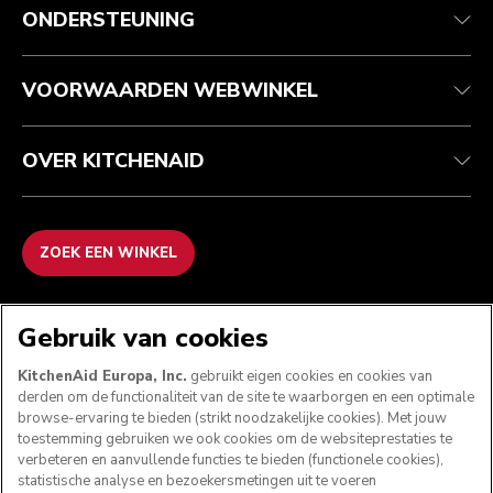
Klantenservice
Verzending en levering
Onze geschiedenis
ONDERSTEUNING
Je bestelling volgen
Retournering en terugbetaling
Garantie en documenten
Imprint
Veelgestelde vragen
Toegankelijkheidsverklaring
Recupel
ODR
VOORWAARDEN WEBWINKEL
OVER KITCHENAID
ZOEK EEN WINKEL
WE ACCEPTEREN
Gebruik van cookies
KitchenAid Europa, Inc.
gebruikt eigen cookies en cookies van
derden om de functionaliteit van de site te waarborgen en een optimale
browse-ervaring te bieden (strikt noodzakelijke cookies). Met jouw
VOLG ONS
toestemming gebruiken we ook cookies om de websiteprestaties te
verbeteren en aanvullende functies te bieden (functionele cookies),
statistische analyse en bezoekersmetingen uit te voeren