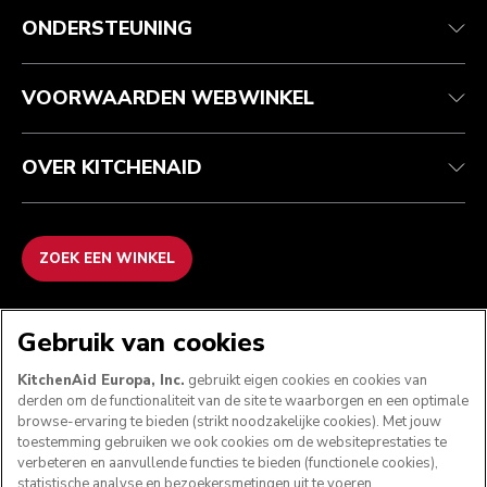
Klantenservice
Verzending en levering
Onze geschiedenis
ONDERSTEUNING
Je bestelling volgen
Retournering en terugbetaling
Garantie en documenten
Imprint
Veelgestelde vragen
Toegankelijkheidsverklaring
Recupel
ODR
VOORWAARDEN WEBWINKEL
OVER KITCHENAID
ZOEK EEN WINKEL
WE ACCEPTEREN
Gebruik van cookies
KitchenAid Europa, Inc.
gebruikt eigen cookies en cookies van
derden om de functionaliteit van de site te waarborgen en een optimale
browse-ervaring te bieden (strikt noodzakelijke cookies). Met jouw
VOLG ONS
toestemming gebruiken we ook cookies om de websiteprestaties te
verbeteren en aanvullende functies te bieden (functionele cookies),
statistische analyse en bezoekersmetingen uit te voeren