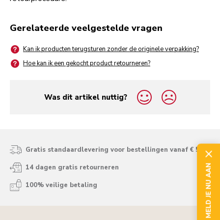
Gerelateerde veelgestelde vragen
Kan ik producten terugsturen zonder de originele verpakking?
Hoe kan ik een gekocht product retourneren?
Was dit artikel nuttig?
yes
no
Gratis standaardlevering voor bestellingen vanaf € 50
MELD JE NU AAN
14 dagen gratis retourneren
100% veilige betaling