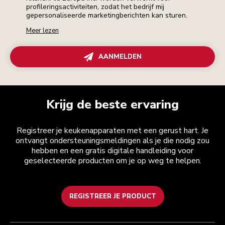
profileringsactiviteiten, zodat het bedrijf mij
gepersonaliseerde marketingberichten kan sturen.
Meer lezen
AANMELDEN
Krijg de beste ervaring
Registreer je keukenapparaten met een gerust hart. Je
ontvangt ondersteuningsmeldingen als je die nodig zou
hebben en een gratis digitale handleiding voor
geselecteerde producten om je op weg te helpen.
REGISTREER JE PRODUCT
Health check
Algemene voorwaarden
Het merk
Zoek een winkel