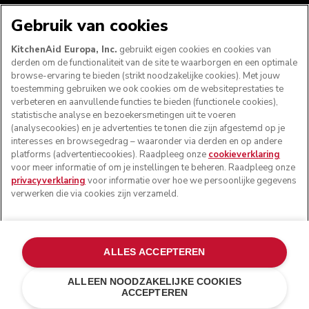
WE ACCEPTEREN
Gebruik van cookies
KitchenAid Europa, Inc.
gebruikt eigen cookies en cookies van
derden om de functionaliteit van de site te waarborgen en een optimale
browse-ervaring te bieden (strikt noodzakelijke cookies). Met jouw
VOLG ONS
toestemming gebruiken we ook cookies om de websiteprestaties te
verbeteren en aanvullende functies te bieden (functionele cookies),
statistische analyse en bezoekersmetingen uit te voeren
(analysecookies) en je advertenties te tonen die zijn afgestemd op je
interesses en browsegedrag – waaronder via derden en op andere
platforms (advertentiecookies). Raadpleeg onze
cookieverklaring
voor meer informatie of om je instellingen te beheren. Raadpleeg onze
privacyverklaring
voor informatie over hoe we persoonlijke gegevens
verwerken die via cookies zijn verzameld.
© KitchenAid 2026 - Alle rechten voorbehouden.
ALLES ACCEPTEREN
KitchenAid en het design van de keukenrobot zijn
handelsmerken in de Verenigde Staten en andere landen.
ALLEEN NOODZAKELIJKE COOKIES
ACCEPTEREN
Mijn cookies beheren
Privacyverklaring
Cookiebeleid