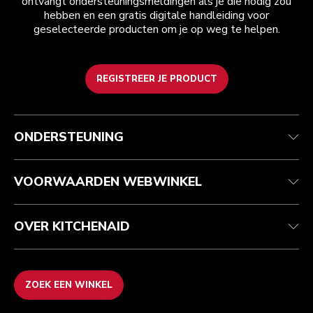
ontvangt ondersteuningsmeldingen als je die nodig zou
hebben en een gratis digitale handleiding voor
geselecteerde producten om je op weg te helpen.
REGISTREER JE PRODUCT
Health check
Algemene voorwaarden
Het merk
Zoek een winkel
Klantenservice
Verzending en levering
Onze geschiedenis
ONDERSTEUNING
Je bestelling volgen
Retournering en terugbetaling
Garantie en documenten
Imprint
Veelgestelde vragen
Toegankelijkheidsverklaring
Recupel
ODR
VOORWAARDEN WEBWINKEL
OVER KITCHENAID
ZOEK EEN WINKEL