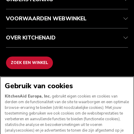
Garantie en documenten
Imprint
Veelgestelde vragen
Toegankelijkheidsverklaring
Recupel
ODR
VOORWAARDEN WEBWINKEL
OVER KITCHENAID
ZOEK EEN WINKEL
WE ACCEPTEREN
Gebruik van cookies
KitchenAid Europa, Inc.
gebruikt eigen cookies en cookies van
derden om de functionaliteit van de site te waarborgen en een optimale
browse-ervaring te bieden (strikt noodzakelijke cookies). Met jouw
VOLG ONS
toestemming gebruiken we ook cookies om de websiteprestaties te
verbeteren en aanvullende functies te bieden (functionele cookies),
statistische analyse en bezoekersmetingen uit te voeren
(analysecookies) en je advertenties te tonen die zijn afgestemd op je