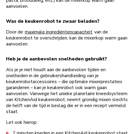
pasta, brooddeeg, enz.) kan de mixerkop warm gaan
aanvoelen.
Was de keukenrobot te zwaar beladen?
Door de
maximale ingrediëntencapaciteit
van de
keukenrobot te overschrijden, kan de mixerkop warm gaan
aanvoelen.
Heb je de aanbevolen snelheden gebruikt?
Als je je niet houdt aan de aanbevolen tijden en
snelheden in de gebruikershandleiding van je
keukenrobotaccessoires – die optimale mixerprestaties
garanderen – kan je keukenrobot ook warm gaan
aanvoelen. Vanwege het unieke planetaire kneedsysteem
van KitchenAid keukenrobot, neemt grondig mixen slechts
de helft van de tijd in beslag die er in een recept vermeld
staat.
Let ook hierop:
2 minuten kneden in een KitchenAid keukenrobot staat