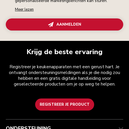
gepersonaliseerde marketingberichten kan sturen.
Meer lezen
AANMELDEN
Krijg de beste ervaring
Registreer je keukenapparaten met een gerust hart. Je
ontvangt ondersteuningsmeldingen als je die nodig zou
hebben en een gratis digitale handleiding voor
geselecteerde producten om je op weg te helpen.
REGISTREER JE PRODUCT
Health check
Algemene voorwaarden
Het merk
Zoek een winkel
Klantenservice
Verzending en levering
Onze geschiedenis
ONDERSTEUNING
Je bestelling volgen
Retournering en terugbetaling