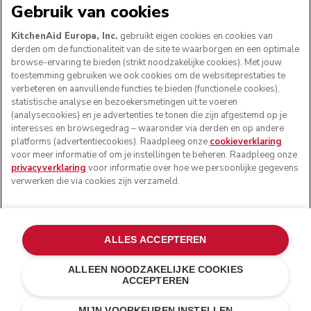
WE ACCEPTEREN
Gebruik van cookies
KitchenAid Europa, Inc.
gebruikt eigen cookies en cookies van
derden om de functionaliteit van de site te waarborgen en een optimale
browse-ervaring te bieden (strikt noodzakelijke cookies). Met jouw
VOLG ONS
toestemming gebruiken we ook cookies om de websiteprestaties te
verbeteren en aanvullende functies te bieden (functionele cookies),
statistische analyse en bezoekersmetingen uit te voeren
(analysecookies) en je advertenties te tonen die zijn afgestemd op je
interesses en browsegedrag – waaronder via derden en op andere
platforms (advertentiecookies). Raadpleeg onze
cookieverklaring
voor meer informatie of om je instellingen te beheren. Raadpleeg onze
privacyverklaring
voor informatie over hoe we persoonlijke gegevens
verwerken die via cookies zijn verzameld.
© KitchenAid 2026 - Alle rechten voorbehouden.
ALLES ACCEPTEREN
KitchenAid en het design van de keukenrobot zijn
handelsmerken in de Verenigde Staten en andere landen.
ALLEEN NOODZAKELIJKE COOKIES
ACCEPTEREN
Mijn cookies beheren
Privacyverklaring
Cookiebeleid
Andere landen
Online geschillenafhandeling
MIJN VOORKEUREN INSTELLEN