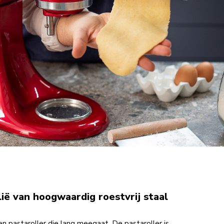
lië van hoogwaardig roestvrij staal
n pastaroller die lang meegaat. De pastaroller is