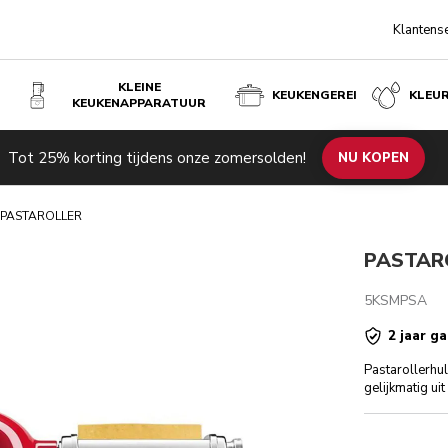
Klantens
KLEINE
KEUKENGEREI
KLEU
KEUKENAPPARATUUR
Tot 25% korting tijdens onze zomersolden!
Technische specificaties
Beoordelingen
NU KOPEN
PASTAROLLER
PASTAR
5KSMPSA
2 jaar ga
Pastarollerhu
gelijkmatig ui