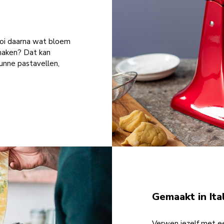
rooi daarna wat bloem
e maken? Dat kan
unne pastavellen,
Gemaakt in Ita
Verwen jezelf met ee