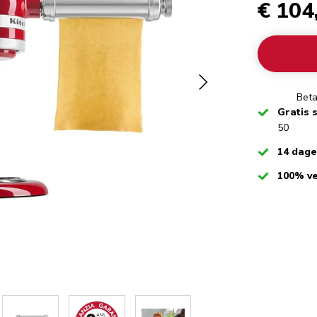
€ 104
Beta
Checked
Gratis 
50
Checked
14 dag
Checked
100% ve