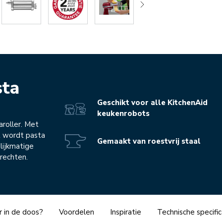
sta
Geschikt voor alle KitchenAid
keukenrobots
aroller. Met
t wordt pasta
Gemaakt van roestvrij staal
lijkmatige
rechten.
r in de doos?
Voordelen
Inspiratie
Technische specific