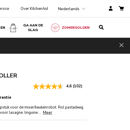
Nederlands
ervice
Over KitchenAid
GA AAN DE
REN
ZOMERSOLDEN
SLAG
€ 139,00
IN WINKELWAGEN
€ 104,25
Kosten
incl. BTW
Hid
besparen
€ 34,75
OLLER
4.6
(102)
rantie
lpstuk voor de mixer/keukenrobot. Rol pastadeeg
Meer
t voor lasagne, linguine
...