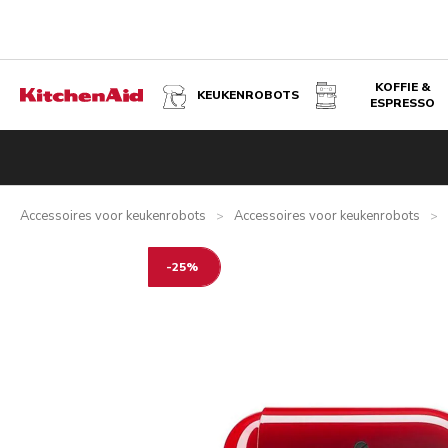
KOFFIE &
KEUKENROBOTS
ESPRESSO
PASTAROLLER
Overzicht
Wat zit er in de doos?
Voordelen
Inspiratie
Accessoires voor keukenrobots
Accessoires voor keukenrobots
>
>
-25%