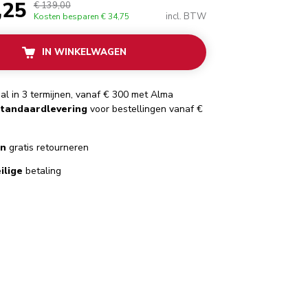
,25
€ 139,00
incl. BTW
Kosten besparen
€ 34,75
IN WINKELWAGEN
al in 3 termijnen, vanaf € 300 met Alma
standaardlevering
voor bestellingen vanaf €
en
gratis retourneren
ilige
betaling