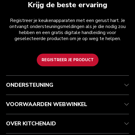
Krijg de beste ervaring
Registreer je keukenapparaten met een gerust hart. Je
ontvangt ondersteuningsmeldingen als je die nodig zou
hebben en een gratis digitale handleiding voor
geselecteerde producten om je op weg te helpen.
REGISTREER JE PRODUCT
Health check
Algemene voorwaarden
Het merk
Zoek een winkel
Klantenservice
Verzending en levering
Onze geschiedenis
ONDERSTEUNING
Je bestelling volgen
Retournering en terugbetaling
Garantie en documenten
Imprint
Veelgestelde vragen
Toegankelijkheidsverklaring
Recupel
ODR
VOORWAARDEN WEBWINKEL
OVER KITCHENAID