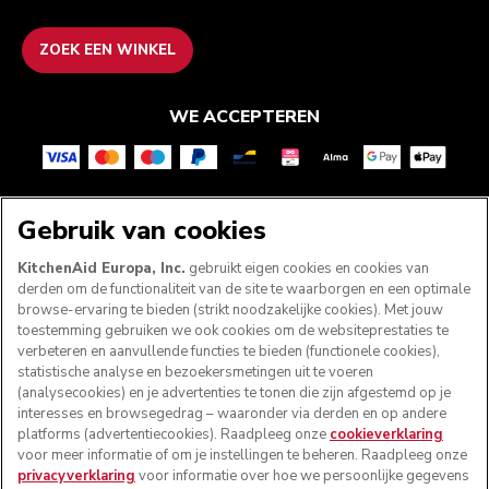
ZOEK EEN WINKEL
WE ACCEPTEREN
VOLG ONS
Gebruik van cookies
KitchenAid Europa, Inc.
gebruikt eigen cookies en cookies van
derden om de functionaliteit van de site te waarborgen en een optimale
browse-ervaring te bieden (strikt noodzakelijke cookies). Met jouw
toestemming gebruiken we ook cookies om de websiteprestaties te
verbeteren en aanvullende functies te bieden (functionele cookies),
statistische analyse en bezoekersmetingen uit te voeren
(analysecookies) en je advertenties te tonen die zijn afgestemd op je
interesses en browsegedrag – waaronder via derden en op andere
platforms (advertentiecookies). Raadpleeg onze
cookieverklaring
voor meer informatie of om je instellingen te beheren. Raadpleeg onze
© KitchenAid 2026 - Alle rechten voorbehouden.
privacyverklaring
voor informatie over hoe we persoonlijke gegevens