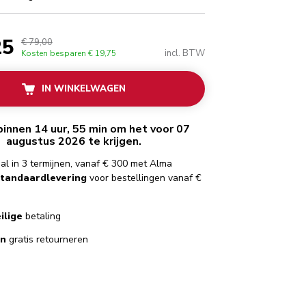
25
€ 79,00
incl. BTW
Kosten besparen
€ 19,75
IN WINKELWAGEN
binnen 14 uur, 55 min om het voor 07
augustus 2026 te krijgen.
al in 3 termijnen, vanaf € 300 met Alma
standaardlevering
voor bestellingen vanaf €
ilige
betaling
en
gratis retourneren