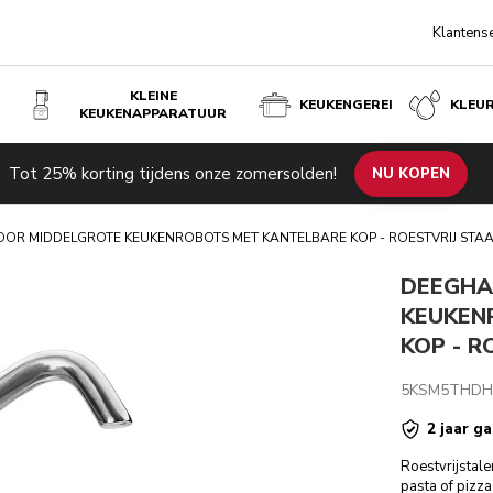
Klantens
KLEINE
KEUKENGEREI
KLEU
KEUKENAPPARATUUR
NTELBARE KOP - ROESTVRIJ STAAL
Tot 25% korting tijdens onze zomersolden!
ngen
NU KOPEN
OR MIDDELGROTE KEUKENROBOTS MET KANTELBARE KOP - ROESTVRIJ STAA
DEEGHA
KEUKEN
KOP - R
5KSM5THDH
2 jaar ga
Roestvrijstal
pasta of pizz