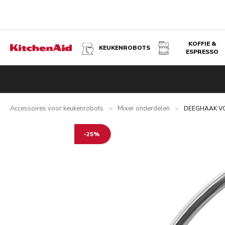
KOFFIE &
KEUKENROBOTS
ESPRESSO
DEEGHAAK VOOR MIDDELGROTE KEUKENROBOTS MET KA
Overzicht
Voordelen
Technische specificaties
Beoordeli
Accessoires voor keukenrobots
Mixer onderdelen
>
>
DEEGHAAK VO
-25%