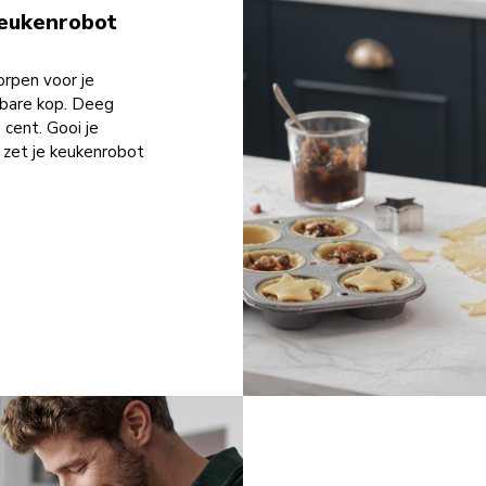
 keukenrobot
orpen voor je
elbare kop. Deeg
cent. Gooi je
 zet je keukenrobot