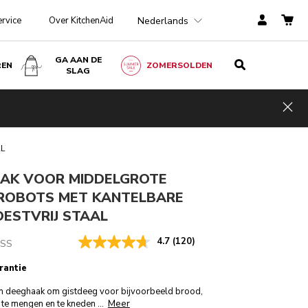
Nederlands
ervice
Over KitchenAid
GA AAN DE
REN
ZOMERSOLDEN
SLAG
€ 79,00
IN WINKELWAGEN
€ 59,25
Kosten
incl. BTW
Hid
besparen
€ 19,75
L
AK VOOR MIDDELGROTE
ROBOTS MET KANTELBARE
OESTVRIJ STAAL
4.7
(120)
SS
rantie
en deeghaak om gistdeeg voor bijvoorbeeld brood,
Meer
a te mengen en te kneden
...