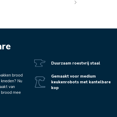
are
Duurzaam roestvrij staal
bakken brood
Gemaakt voor medium
n kneden? Nu
keukenrobots met kantelbare
maakt van
kop
kt brood mee