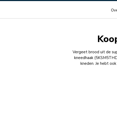
Ove
Koop
Vergeet brood uit de su
kneedhaak (5KSM5THDHSS
kneden. Je hebt ook 