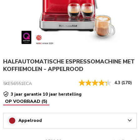
HALFAUTOMATISCHE ESPRESSOMACHINE MET
KOFFIEMOLEN - APPELROOD
4.3
(170)
5KES6551ECA
3 jaar garantie 10 jaar herstelling
OP VOORRAAD
(
5
)
Appelrood
Arrow