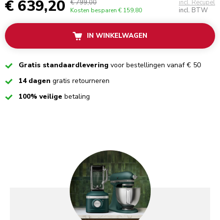
€ 639,20
€ 799,00
incl. Recupel
incl. BTW
Kosten besparen
€ 159,80
IN WINKELWAGEN
Checked
Gratis standaardlevering
voor bestellingen vanaf € 50
Checked
14 dagen
gratis retourneren
Checked
100% veilige
betaling