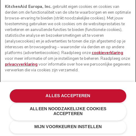
KitchenAid Europa, Inc.
gebruikt eigen cookies en cookies van
derden om de functionaliteit van de site te waarborgen en een optimale
browse-ervaring te bieden (strikt noodzakelijke cookies). Met jouw
toestemming gebruiken we ook cookies om de websiteprestaties te
verbeteren en aanvullende functies te bieden (functionele cookies),
statistische analyse en bezoekersmetingen uit te voeren
(analysecookies) en je advertenties te tonen die zijn afgestemd op je
interesses en browsegedrag – waaronder via derden en op andere
platforms (advertentiecookies). Raadpleeg onze
cookieverklaring
voor meer informatie of om je instellingen te beheren. Raadpleeg onze
privacyverklaring
voor informatie over hoe we persoonlijke gegevens
verwerken die via cookies zijn verzameld.
ALLES ACCEPTEREN
ALLEEN NOODZAKELIJKE COOKIES
ACCEPTEREN
Appelrood
€ 799,00
IN WINKELWAGEN
€ 639,20
MIJN VOORKEUREN INSTELLEN
Kosten besparen
€ 159,80