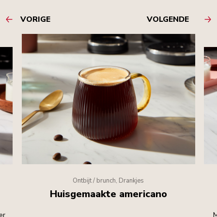
VORIGE
VOLGENDE
Ontbijt / brunch, Drankjes
Huisgemaakte americano
er
M