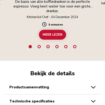
De basis van alle koffiedranken is de perfecte
.
le
espresso. Voeg heet water toe voor een groter
drankje.
KitchenAid Chef - 04 December 2024
5 minuten
Duration
MEER LEZEN
Bekijk de details
productsamenvatting
technische specificaties