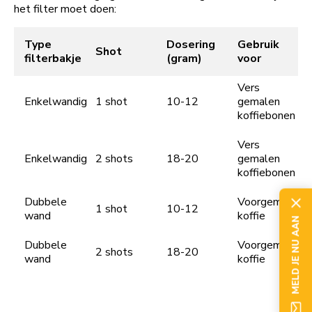
het filter moet doen:
Type
Dosering
Gebruik
Shot
filterbakje
(gram)
voor
Vers
Enkelwandig
1 shot
10-12
gemalen
koffiebonen
Vers
Enkelwandig
2 shots
18-20
gemalen
koffiebonen
Dubbele
Voorgemalen
1 shot
10-12
wand
koffie
MELD JE NU AAN
Dubbele
Voorgemalen
2 shots
18-20
wand
koffie