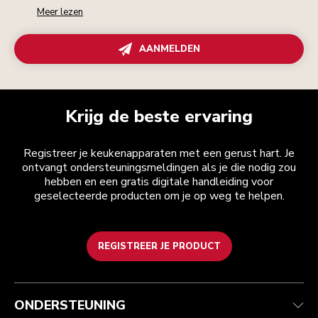
Meer lezen
AANMELDEN
Krijg de beste ervaring
Registreer je keukenapparaten met een gerust hart. Je
ontvangt ondersteuningsmeldingen als je die nodig zou
hebben en een gratis digitale handleiding voor
geselecteerde producten om je op weg te helpen.
REGISTREER JE PRODUCT
Health check
Algemene voorwaarden
Het merk
Zoek een winkel
Klantenservice
Verzending en levering
Onze geschiedenis
ONDERSTEUNING
Je bestelling volgen
Retournering en terugbetaling
Garantie en documenten
Imprint