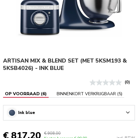
ARTISAN MIX & BLEND SET (MET 5KSM193 &
5KSB4026) - INK BLUE
(0)
OP VOORRAAD
(
6
)
BINNENKORT VERKRIJGBAAR
(
5
)
Ink blue
Arrow
€ 817,20
€ 908,00