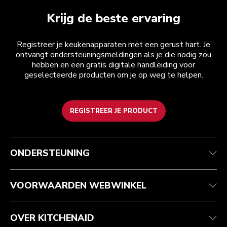
Krijg de beste ervaring
Registreer je keukenapparaten met een gerust hart. Je
ontvangt ondersteuningsmeldingen als je die nodig zou
hebben en een gratis digitale handleiding voor
geselecteerde producten om je op weg te helpen.
REGISTREER JE PRODUCT
Health check
Algemene voorwaarden
Het merk
Zoek een winkel
Klantenservice
Verzending en levering
Onze geschiedenis
ONDERSTEUNING
Je bestelling volgen
Retournering en terugbetaling
Garantie en documenten
Imprint
Veelgestelde vragen
Toegankelijkheidsverklaring
Recupel
ODR
VOORWAARDEN WEBWINKEL
OVER KITCHENAID