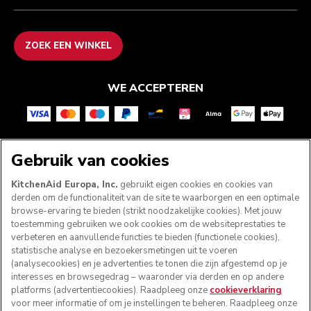
ZOEK EEN WINKEL
WE ACCEPTEREN
VOLG ONS
Gebruik van cookies
KitchenAid Europa, Inc.
gebruikt eigen cookies en cookies van
derden om de functionaliteit van de site te waarborgen en een optimale
browse-ervaring te bieden (strikt noodzakelijke cookies). Met jouw
toestemming gebruiken we ook cookies om de websiteprestaties te
verbeteren en aanvullende functies te bieden (functionele cookies),
statistische analyse en bezoekersmetingen uit te voeren
(analysecookies) en je advertenties te tonen die zijn afgestemd op je
interesses en browsegedrag – waaronder via derden en op andere
platforms (advertentiecookies). Raadpleeg onze
cookieverklaring
voor meer informatie of om je instellingen te beheren. Raadpleeg onze