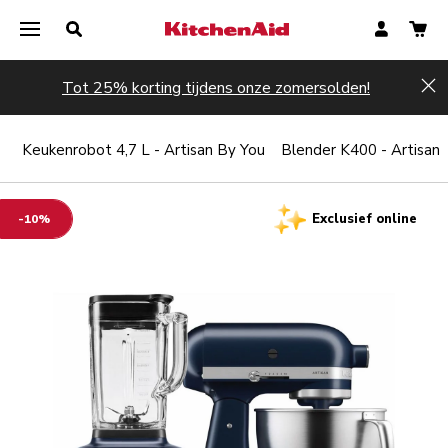
Tot 25% korting tijdens onze zomersolden!
Hi
t
Keukenrobot 4,7 L - Artisan By You
Blender K400 - Artisan
Exclusief online
-10%