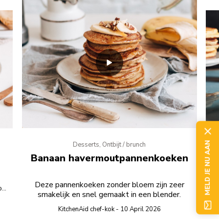
MELD JE NU AAN
Desserts, Ontbijt / brunch
Banaan havermoutpannenkoeken
Deze pannenkoeken zonder bloem zijn zeer
ben
ci
smakelijk en snel gemaakt in een blender.
KitchenAid chef-kok - 10 April 2026