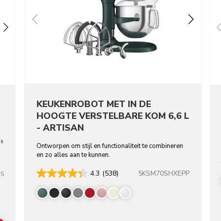
KEUKEN­ROBOT MET IN DE
HOOGTE VERSTELBARE KOM 6,6 L
- ARTISAN
os
Ontworpen om stijl en functionaliteit te combineren
en zo alles aan te kunnen.
5KSM70SHXEPP
4.3
(538)
SS