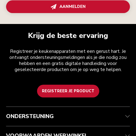
AANMELDEN
Krijg de beste ervaring
Registreer je keukenapparaten met een gerust hart. Je
ontvangt ondersteuningsmeldingen als je die nodig zou
hebben en een gratis digitale handleiding voor
geselecteerde producten om je op weg te helpen.
REGISTREER JE PRODUCT
Health check
Algemene voorwaarden
Het merk
Zoek een winkel
Klantenservice
Verzending en levering
Onze geschiedenis
ONDERSTEUNING
Je bestelling volgen
Retournering en terugbetaling
Garantie en documenten
Imprint
Veelgestelde vragen
Toegankelijkheidsverklaring
Recupel
ODR
VOORWAARDEN WEBWINKEL