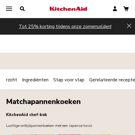
Tot 25% korting tijdens onze zomersolden!
Hi
verzicht
Ingrediënten
Stap voor stap
Gerelateerde recept
Print
DESSERTS
ONTBIJT / BRUNCH
Share
Matchapannenkoeken
KitchenAid chef-kok
Luchtige ontbijtpannenkoeken met een Japanse twist.