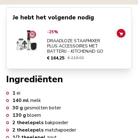
Je hebt het volgende nodig
Go to
DRAADLOZE STAAFMIXER PLUS ACCESSOIRES MET BATTERI
-25%
ADD TO
DRAADLOZE STAAFMIXER
PLUS ACCESSOIRES MET
BATTERIJ - KITCHENAID GO
€ 164,25
€ 219,00
Ingrediënten
1
ei
140
ml
melk
30
g
gesmolten boter
130
g
bloem
2
theelepels
bakpoeder
2
theelepels
matchapoeder
1/2
theelepel
zout