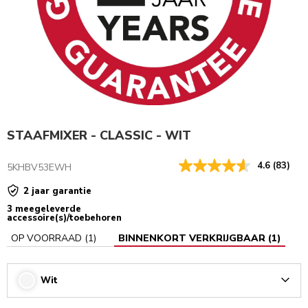
STAAFMIXER - CLASSIC - WIT
4.6
(83)
5KHBV53EWH
2 jaar garantie
3 meegeleverde
accessoire(s)/toebehoren
OP VOORRAAD
(
1
)
BINNENKORT VERKRIJGBAAR
(
1
)
Wit
Arrow