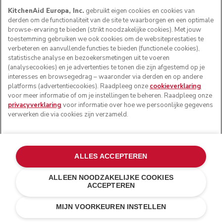
KitchenAid Europa, Inc.
gebruikt eigen cookies en cookies van
derden om de functionaliteit van de site te waarborgen en een optimale
browse-ervaring te bieden (strikt noodzakelijke cookies). Met jouw
toestemming gebruiken we ook cookies om de websiteprestaties te
verbeteren en aanvullende functies te bieden (functionele cookies),
statistische analyse en bezoekersmetingen uit te voeren
(analysecookies) en je advertenties te tonen die zijn afgestemd op je
interesses en browsegedrag – waaronder via derden en op andere
platforms (advertentiecookies). Raadpleeg onze
cookieverklaring
voor meer informatie of om je instellingen te beheren. Raadpleeg onze
privacyverklaring
voor informatie over hoe we persoonlijke gegevens
verwerken die via cookies zijn verzameld.
ALLES ACCEPTEREN
ALLEEN NOODZAKELIJKE COOKIES
ACCEPTEREN
Wit
E-MAIL MIJ BIJ
€ 119,00
€ 95,20
BESCHIKBAARHEID
MIJN VOORKEUREN INSTELLEN
Kosten besparen
€ 23,80