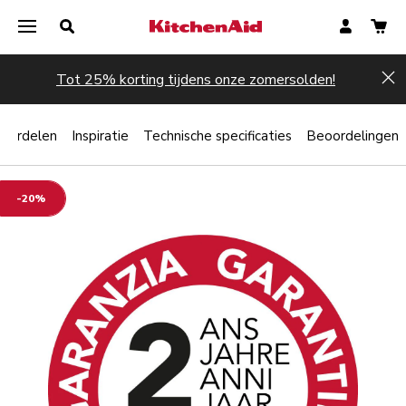
Tot 25% korting tijdens onze zomersolden!
Hi
oordelen
Inspiratie
Technische specificaties
Beoordelingen
-20%