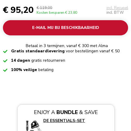
€ 95,20
€ 119,00
incl. Recupel
incl. BTW
Kosten besparen
€ 23,80
E-MAIL MIJ BIJ BESCHIKBAARHEID
Betaal in 3 termijnen, vanaf € 300 met Alma
Checked
Gratis standaardlevering
voor bestellingen vanaf € 50
Checked
14 dagen
gratis retourneren
Checked
100% veilige
betaling
ENJOY A
BUNDLE
& SAVE
DE ESSENTIALS-SET