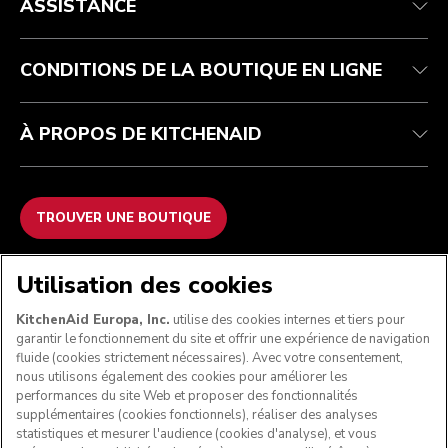
ASSISTANCE
Suivez votre commande
Retours et remboursements
Garantie et documents
Imprint
FAQ
Déclaration d’accessibilité
Recupel
ODR
CONDITIONS DE LA BOUTIQUE EN LIGNE
À PROPOS DE KITCHENAID
TROUVER UNE BOUTIQUE
NOUS ACCEPTONS
Utilisation des cookies
KitchenAid Europa, Inc.
utilise des cookies internes et tiers pour
garantir le fonctionnement du site et offrir une expérience de navigation
fluide (cookies strictement nécessaires). Avec votre consentement,
SUIVEZ-NOUS
nous utilisons également des cookies pour améliorer les
performances du site Web et proposer des fonctionnalités
supplémentaires (cookies fonctionnels), réaliser des analyses
statistiques et mesurer l'audience (cookies d'analyse), et vous