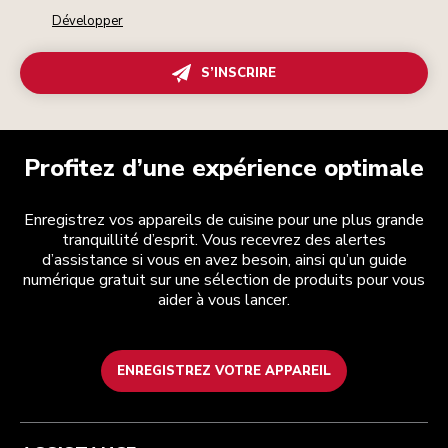
Développer
S’INSCRIRE
Profitez d’une expérience optimale
Enregistrez vos appareils de cuisine pour une plus grande
tranquillité d’esprit. Vous recevrez des alertes
d’assistance si vous en avez besoin, ainsi qu’un guide
numérique gratuit sur une sélection de produits pour vous
aider à vous lancer.
ENREGISTREZ VOTRE APPAREIL
Health Check
Conditions générales de vente
La marque
Trouver une boutique
Service après-vente
Expédition et livraison
Notre histoire