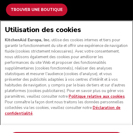
TROUVER UNE BOUTIQUE
NOUS ACCEPTONS
Utilisation des cookies
KitchenAid Europa, Inc.
utilise des cookies internes et tiers pour
garantir le fonctionnement du site et offrir une expérience de navigation
fluide (cookies strictement nécessaires). Avec votre consentement,
SUIVEZ-NOUS
nous utilisons également des cookies pour améliorer les
performances du site Web et proposer des fonctionnalités
supplémentaires (cookies fonctionnels), réaliser des analyses
statistiques et mesurer l'audience (cookies d'analyse), et vous
présenter des publicités adaptées à vos centres d'intérêt et à vos
habitudes de navigation, y compris par le biais de tiers et sur d'autres
plateformes (cookies publicitaires). Pour en savoir plus ou gérer vos
paramètres, veuillez consulter notre
Politique relative aux cookies
.
Pour connaître la façon dont nous traitons les données personnelles
collectées via les cookies, veuillez consulter notre
Déclaration de
confidentialité
.
© KitchenAid 2026 - Tous droits réservés. KitchenAid et la
forme du robot pâtissier multifonction sont des marques