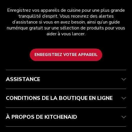
Enregistrez vos appareils de cuisine pour une plus grande
tranquillité d’esprit. Vous recevrez des alertes
d’assistance si vous en avez besoin, ainsi qu’un guide
numérique gratuit sur une sélection de produits pour vous
aider à vous lancer.
ENREGISTREZ VOTRE APPAREIL
Health Check
Conditions générales de vente
La marque
Trouver une boutique
Service après-vente
Expédition et livraison
Notre histoire
ASSISTANCE
Suivez votre commande
Retours et remboursements
Garantie et documents
Imprint
FAQ
Déclaration d’accessibilité
Recupel
ODR
CONDITIONS DE LA BOUTIQUE EN LIGNE
À PROPOS DE KITCHENAID