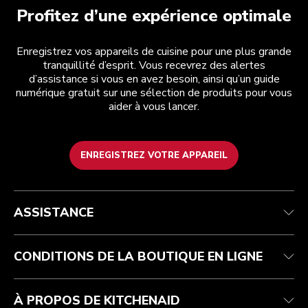
Profitez d’une expérience optimale
Enregistrez vos appareils de cuisine pour une plus grande
tranquillité d’esprit. Vous recevrez des alertes
d’assistance si vous en avez besoin, ainsi qu’un guide
numérique gratuit sur une sélection de produits pour vous
aider à vous lancer.
ENREGISTREZ VOTRE APPAREIL
Health Check
Conditions générales de vente
La marque
Trouver une boutique
Service après-vente
Expédition et livraison
Notre histoire
ASSISTANCE
Suivez votre commande
Retours et remboursements
Garantie et documents
Imprint
FAQ
Déclaration d’accessibilité
Recupel
ODR
CONDITIONS DE LA BOUTIQUE EN LIGNE
À PROPOS DE KITCHENAID