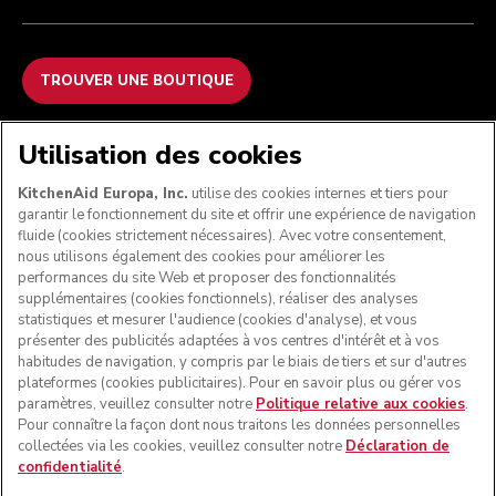
TROUVER UNE BOUTIQUE
NOUS ACCEPTONS
Utilisation des cookies
KitchenAid Europa, Inc.
utilise des cookies internes et tiers pour
garantir le fonctionnement du site et offrir une expérience de navigation
fluide (cookies strictement nécessaires). Avec votre consentement,
SUIVEZ-NOUS
nous utilisons également des cookies pour améliorer les
performances du site Web et proposer des fonctionnalités
supplémentaires (cookies fonctionnels), réaliser des analyses
statistiques et mesurer l'audience (cookies d'analyse), et vous
présenter des publicités adaptées à vos centres d'intérêt et à vos
habitudes de navigation, y compris par le biais de tiers et sur d'autres
plateformes (cookies publicitaires). Pour en savoir plus ou gérer vos
paramètres, veuillez consulter notre
Politique relative aux cookies
.
Pour connaître la façon dont nous traitons les données personnelles
collectées via les cookies, veuillez consulter notre
Déclaration de
confidentialité
.